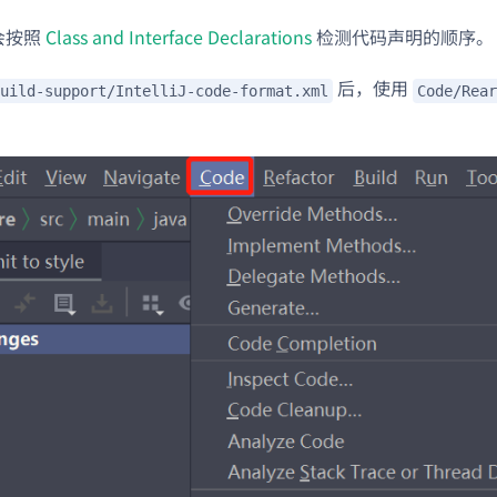
e 会按照
Class and Interface Declarations
检测代码声明的顺序。
后，使用
uild-support/IntelliJ-code-format.xml
Code/Rear