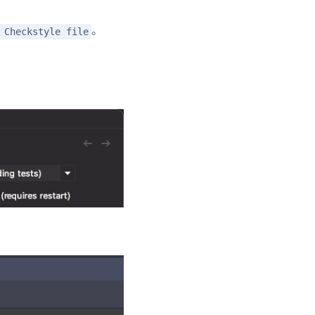
。
 Checkstyle file
：