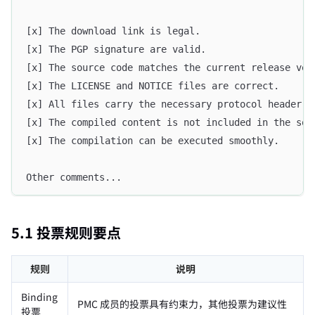
[x] The download link is legal.
[x] The PGP signature are valid.
[x] The source code matches the current release ver
[x] The LICENSE and NOTICE files are correct.
[x] All files carry the necessary protocol header.
[x] The compiled content is not included in the sou
[x] The compilation can be executed smoothly.
Other comments...
5.1 投票规则要点
规则
说明
Binding
PMC 成员的投票具有约束力，其他投票为建议性
投票