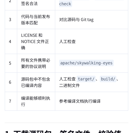
2
签名合法
check
代码与当前发布
3
对比源码与 Git tag
版本匹配
LICENSE 和
4
NOTICE 文件正
人工检查
确
所有文件携带必
5
apache/skywalking-eyes
要的协议说明
人工检查
、
、
源码包中不包含
target/
build/
6
已编译内容
二进制文件
编译能够顺利执
7
参考编译文档执行编译
行