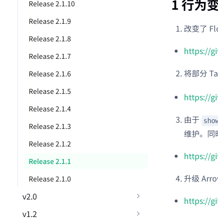
1 行为
Release 2.1.10
Release 2.1.9
改变了 F
Release 2.1.8
https://
Release 2.1.7
将部分 Ta
Release 2.1.6
Release 2.1.5
https://
Release 2.1.4
由于
sho
Release 2.1.3
维护。同时该
Release 2.1.2
https://
Release 2.1.1
升级 Arr
Release 2.1.0
v2.0
https://
v1.2