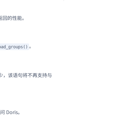
 返回的性能。
。
oad_groups()
少，该语句将不再支持与
问 Doris。