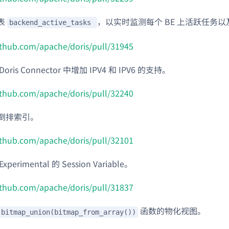
表
，以实时监测每个 BE 上活跃任务
backend_active_tasks
github.com/apache/doris/pull/31945
 Doris Connector 中增加 IPV4 和 IPV6 的支持。
github.com/apache/doris/pull/32240
持倒排索引。
github.com/apache/doris/pull/32101
perimental 的 Session Variable。
github.com/apache/doris/pull/31837
函数的物化视图。
bitmap_union(bitmap_from_array())