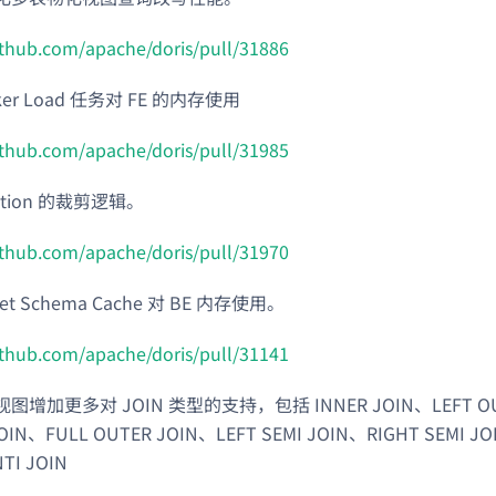
github.com/apache/doris/pull/31886
ker Load 任务对 FE 的内存使用
github.com/apache/doris/pull/31985
tition 的裁剪逻辑。
github.com/apache/doris/pull/31970
et Schema Cache 对 BE 内存使用。
github.com/apache/doris/pull/31141
增加更多对 JOIN 类型的支持，包括 INNER JOIN、LEFT OUT
OIN、FULL OUTER JOIN、LEFT SEMI JOIN、RIGHT SEMI JO
TI JOIN