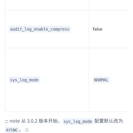
false
audit_log_enable_compress
sys_log_mode
NORMAL
::: note 从 3.0.2 版本开始，
配置默认改为
sys_log_mode
。 :::
AYSNC