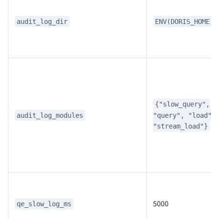
audit_log_dir
ENV(DORIS_HOME)/
{"slow_query",
"query", "load",
audit_log_modules
"stream_load"}
5000
qe_slow_log_ms