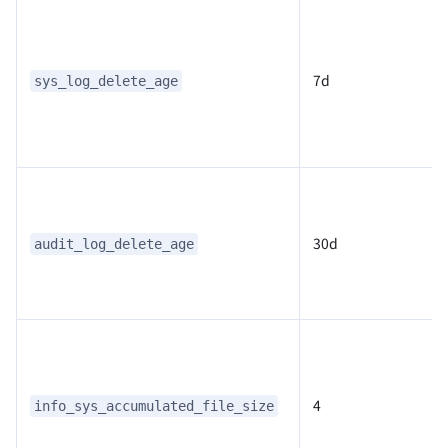
7d
sys_log_delete_age
30d
audit_log_delete_age
4
info_sys_accumulated_file_size