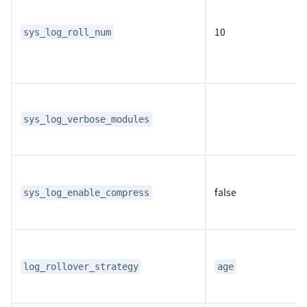
10
sys_log_roll_num
sys_log_verbose_modules
false
sys_log_enable_compress
log_rollover_strategy
age