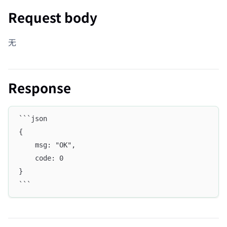
Request body
无
Response
```json
{
    msg: "OK",
    code: 0
}
```