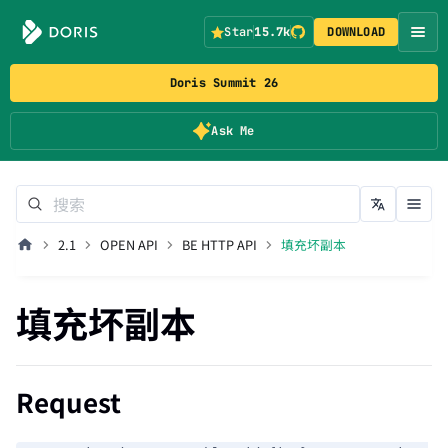
Star
15.7k
DOWNLOAD
Doris Summit 26
Ask Me
2.1
OPEN API
BE HTTP API
填充坏副本
填充坏副本
Request