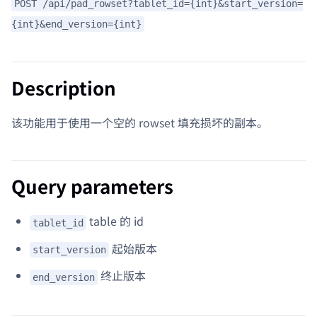
POST /api/pad_rowset?tablet_id={int}&start_version=
{int}&end_version={int}
Description
该功能用于使用一个空的 rowset 填充损坏的副本。
Query parameters
table 的 id
tablet_id
起始版本
start_version
终止版本
end_version