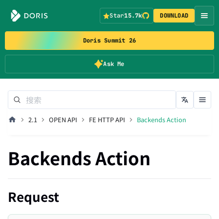
Star
15.7k
DOWNLOAD
Doris Summit 26
Ask Me
2.1
OPEN API
FE HTTP API
Backends Action
Backends Action
Request