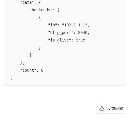
    "data": {
        "backends": [
            {
                "ip": "192.1.1.1",
                "http_port": 8040, 
                "is_alive": true
            }
        ]
    }, 
    "count": 0
}
反馈问题