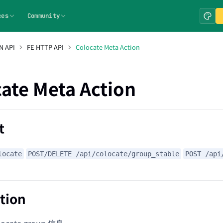
ces
Community
N API
FE HTTP API
Colocate Meta Action
ate Meta Action
t
locate
POST/DELETE /api/colocate/group_stable
POST /api
tion
ocate group 信息。