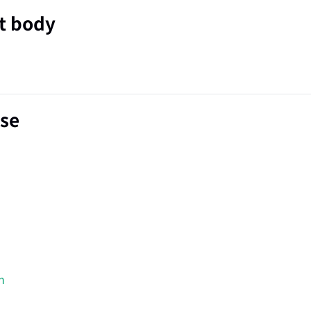
t body
se
n