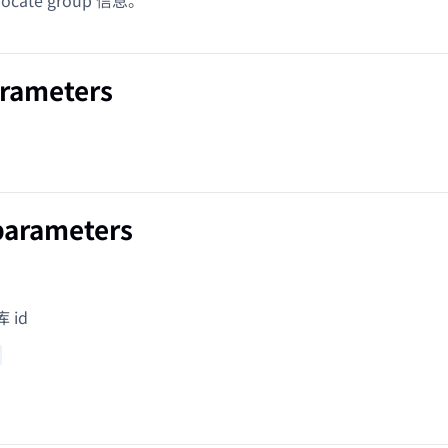
arameters
parameters
 id