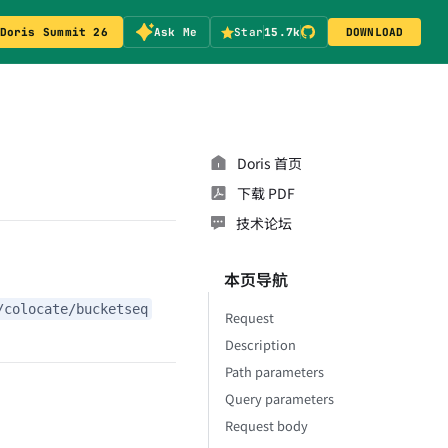
Doris Summit 26
Ask Me
Star
15.7k
DOWNLOAD
Doris 首页
下载 PDF
技术论坛
本页导航
/colocate/bucketseq
Request
Description
Path parameters
Query parameters
Request body