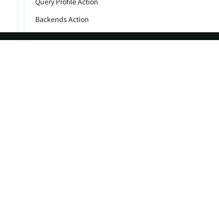
Query Profile Action
Backends Action
Bootstrap Action
Cancel Load Action
ASF
Re
Check Decommission Action
Check Storage Type Action
Foundation
Do
Connection Action
License
Br
Events
Bl
Extra Basepath Action
Sponsorship
Fe Version Info Action
Privacy
Get DDL Statement Action
Security
Get Load Info Action
Thanks
Get Load State
Get FE log file