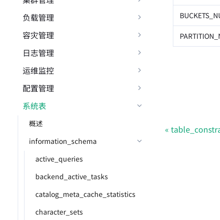
BUCKETS_N
负载管理
容灾管理
PARTITION
日志管理
运维监控
配置管理
系统表
概述
table_constr
information_schema
active_queries
backend_active_tasks
catalog_meta_cache_statistics
character_sets