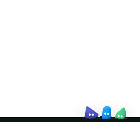
Doris Summit 26
↗
October 21–22 · Virtual
event
↗