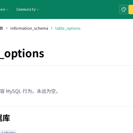
ces
Community
表
information_schema
table_options
_options
 MySQL 行为。永远为空。
据库
_schema