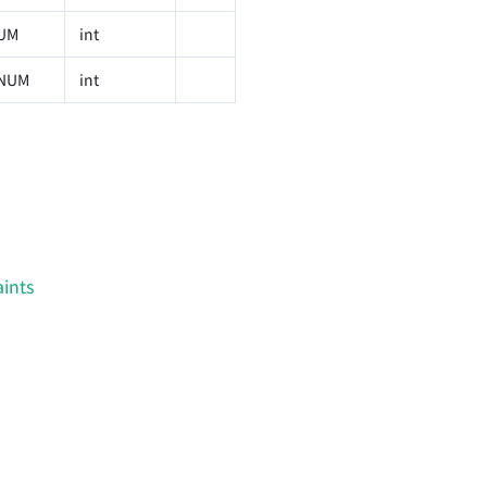
UM
int
_NUM
int
aints