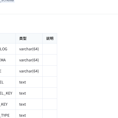
类型
说明
ALOG
varchar(64)
EMA
varchar(64)
E
varchar(64)
EL
text
EL_KEY
text
_KEY
text
_TYPE
text