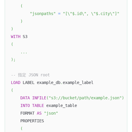
(
"jsonpaths"
=
"[\"$.id\", \"$.city\"]"
)
)
WITH
 S3 
(
.
.
.
)
;
-- 指定 JSON root
LOAD
 LABEL example_db
.
example_label
(
DATA
INFILE
(
"s3://bucket/path/example.json"
)
INTO
TABLE
 example_table
    FORMAT 
AS
"json"
    PROPERTIES
(