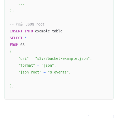
.
.
.
)
;
-- 指定 JSON root 
INSERT
INTO
 example_table
SELECT
*
FROM
 S3
(
"uri"
=
"s3://bucket/example.json"
,
"format"
=
"json"
,
"json_root"
=
"$.events"
,
.
.
.
)
;