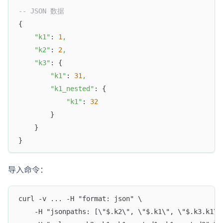
-- JSON 数据
{
"k1"
: 
1
,
"k2"
: 
2
,
"k3"
: {
"k1"
: 
31
,
"k1_nested"
: {
"k1"
: 
32
        }
    }
}
导入命令：
curl -v ... -H "format: json" \
    -H "jsonpaths: [\"$.k2\", \"$.k1\", \"$.k3.k1\"