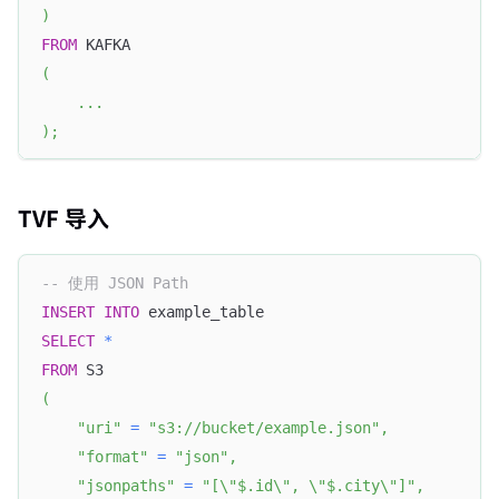
)
FROM
 KAFKA
(
.
.
.
)
;
TVF 导入
-- 使用 JSON Path
INSERT
INTO
 example_table
SELECT
*
FROM
 S3
(
"uri"
=
"s3://bucket/example.json"
,
"format"
=
"json"
,
"jsonpaths"
=
"[\"$.id\", \"$.city\"]"
,