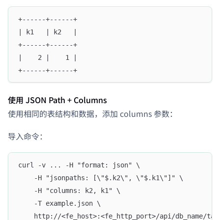
+------+------+
| k1   | k2   |
+------+------+
|    2 |    1 | 
+------+------+
使用 JSON Path + Columns
使用相同的表结构和数据，添加 columns 参数：
导入命令：
curl -v ... -H "format: json" \
    -H "jsonpaths: [\"$.k2\", \"$.k1\"]" \
    -H "columns: k2, k1" \
    -T example.json \
    http://<fe_host>:<fe_http_port>/api/db_name/tab