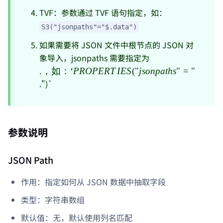
TVF：参数通过 TVF 语句指定，如：
S3("jsonpaths"="$.data")
如果需要将 JSON 文件中根节点的 JSON 对
象导入，jsonpaths 需要指定为
.，如：
`PROPERTIES("js
.
，如：
‘
PROPERT
I
ES
(
"
j
so
n
p
a
t
h
s
"
=
"
.")`
参数说明
JSON Path
作用：指定如何从 JSON 数据中抽取字段
类型：字符串数组
默认值：无，默认使用列名匹配