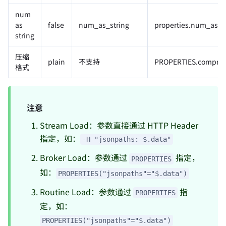
num
as
false
num_as_string
properties.num_as_s
string
压缩
plain
不支持
PROPERTIES.compres
格式
注意
Stream Load：参数直接通过 HTTP Header
指定，如：
-H "jsonpaths: $.data"
Broker Load：参数通过
指定，
PROPERTIES
如：
PROPERTIES("jsonpaths"="$.data")
Routine Load：参数通过
指
PROPERTIES
定，如：
PROPERTIES("jsonpaths"="$.data")