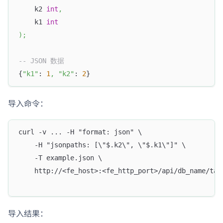
    k2 
int
,
    k1 
int
)
;
-- JSON 数据
{
"k1"
: 
1
,
"k2"
: 
2
}
导入命令：
curl -v ... -H "format: json" \
    -H "jsonpaths: [\"$.k2\", \"$.k1\"]" \
    -T example.json \
    http://<fe_host>:<fe_http_port>/api/db_name/tab
导入结果：