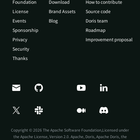
Foundation
Download
How to contribute
License
Brand Assets
Source code
Events
Blog
Doris team
Sponsorship
Roadmap
Privacy
Improvement proposal
Security
Thanks
Doris Summit 26
↗
October 21–22 · Virtual event
Copyright © 2026 The Apache Software Foundation,Licensed under
the
Apache License, Version 2.0
. Apache, Doris, Apache Doris, the