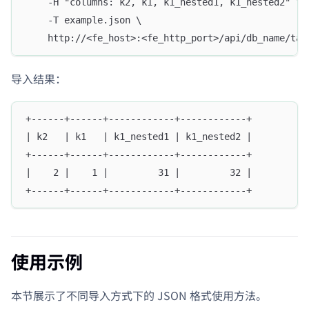
    -H "columns: k2, k1, k1_nested1, k1_nested2" \
    -T example.json \
    http://<fe_host>:<fe_http_port>/api/db_name/tab
导入结果：
+------+------+------------+------------+
| k2   | k1   | k1_nested1 | k1_nested2 |
+------+------+------------+------------+
|    2 |    1 |         31 |         32 |
+------+------+------------+------------+
使用示例
本节展示了不同导入方式下的 JSON 格式使用方法。