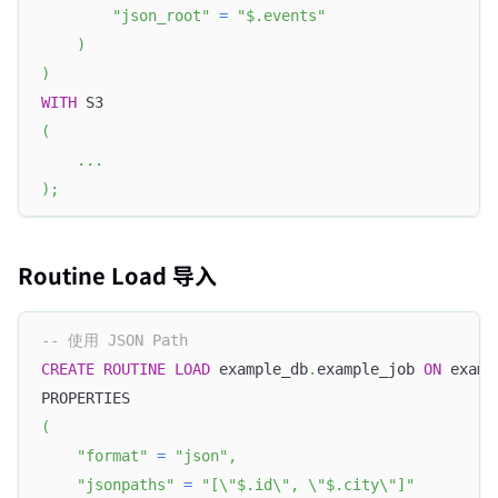
"json_root"
=
"$.events"
)
)
WITH
 S3 
(
.
.
.
)
;
Routine Load 导入
-- 使用 JSON Path
CREATE
ROUTINE
LOAD
 example_db
.
example_job 
ON
 examp
PROPERTIES
(
"format"
=
"json"
,
"jsonpaths"
=
"[\"$.id\", \"$.city\"]"