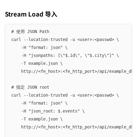
Stream Load 导入
# 使用 JSON Path
curl --location-trusted -u <user>:<passwd> \
    -H "format: json" \
    -H "jsonpaths: [\"$.id\", \"$.city\"]" \
    -T example.json \
    http://<fe_host>:<fe_http_port>/api/example_db/
# 指定 JSON root
curl --location-trusted -u <user>:<passwd> \
    -H "format: json" \
    -H "json_root: $.events" \
    -T example.json \
    http://<fe_host>:<fe_http_port>/api/example_db/