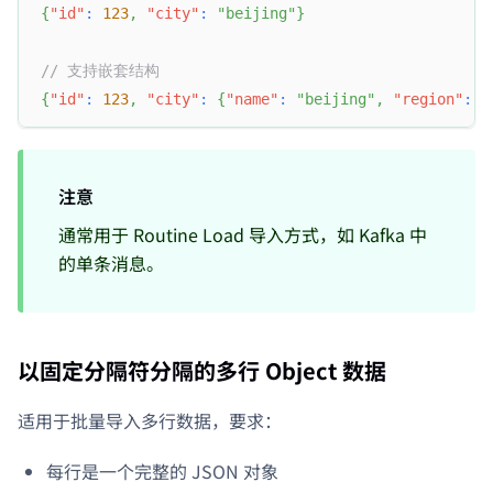
{
"id"
:
123
,
"city"
:
"beijing"
}
// 支持嵌套结构
{
"id"
:
123
,
"city"
:
{
"name"
:
"beijing"
,
"region"
:
"
注意
通常用于 Routine Load 导入方式，如 Kafka 中
的单条消息。
以固定分隔符分隔的多行 Object 数据
适用于批量导入多行数据，要求：
每行是一个完整的 JSON 对象