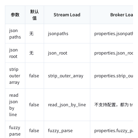
默认
参数
Stream Load
Broker Load
值
json
无
jsonpaths
properties.jsonpaths
paths
json
无
json_root
properties.json_root
root
strip
outer
false
strip_outer_array
properties.strip_oute
array
read
json
false
read_json_by_line
不支持配置，都为 true
by
line
fuzzy
false
fuzzy_parse
properties.fuzzy_par
parse