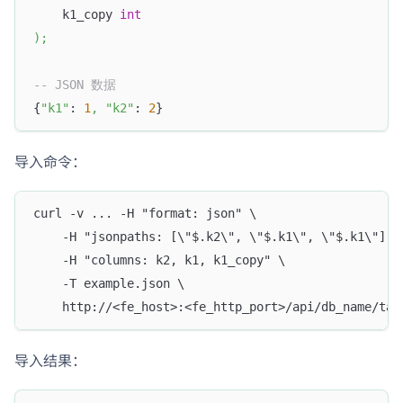
    k1_copy 
int
)
;
-- JSON 数据
{
"k1"
: 
1
,
"k2"
: 
2
}
导入命令：
curl -v ... -H "format: json" \
    -H "jsonpaths: [\"$.k2\", \"$.k1\", \"$.k1\"]" 
    -H "columns: k2, k1, k1_copy" \
    -T example.json \
    http://<fe_host>:<fe_http_port>/api/db_name/tab
导入结果：