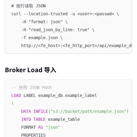
# 按行读取 JSON
curl --location-trusted -u <user>:<passwd> \
    -H "format: json" \
    -H "read_json_by_line: true" \
    -T example.json \
    http://<fe_host>:<fe_http_port>/api/example_db/
Broker Load 导入
-- 使用 JSON Path
LOAD
 LABEL example_db
.
example_label
(
DATA
INFILE
(
"s3://bucket/path/example.json"
)
INTO
TABLE
 example_table
    FORMAT 
AS
"json"
    PROPERTIES