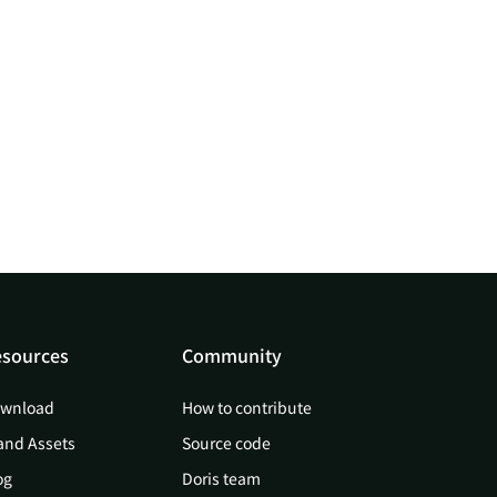
sources
Community
wnload
How to contribute
and Assets
Source code
og
Doris team