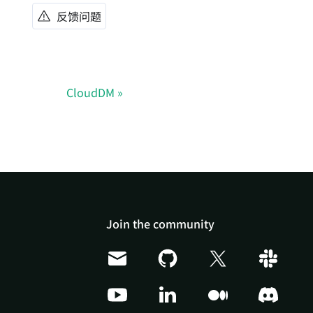
反馈问题
CloudDM
Join the community
Doris Summit 26