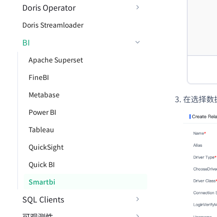
Doris Operator
Doris Streamloader
BI
Apache Superset
FineBI
Metabase
在选择数据
Power BI
Tableau
QuickSight
Quick BI
Smartbi
SQL Clients
可观测性