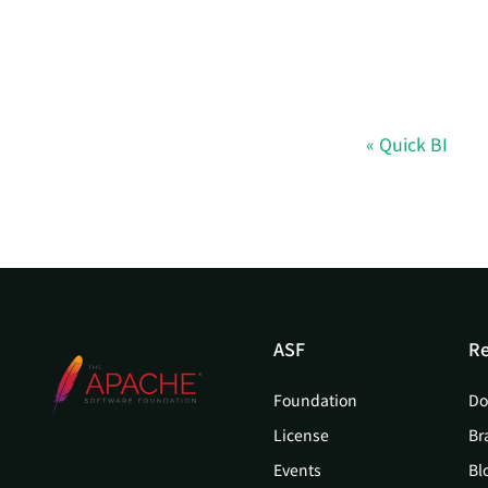
Quick BI
ASF
Re
Foundation
Do
License
Br
Events
Bl