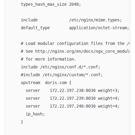
    types_hash_max_size 2048;
    include             /etc/nginx/mime.types;
    default_type        application/octet-stream;
    # Load modular configuration files from the /et
    # See http://nginx.org/en/docs/ngx_core_module.
    # for more information.
    include /etc/nginx/conf.d/*.conf;
    #include /etc/nginx/custom/*.conf;
    upstream  doris.com {
      server    172.22.197.238:8030 weight=3;
      server    172.22.197.239:8030 weight=4;
      server    172.22.197.240:8030 weight=4;
      ip_hash;
    }