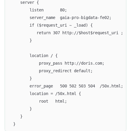
    server {
        listen       80;
        server_name  gaia-pro-bigdata-fe02;
        if ($request_uri ~ _load) {
           return 307 http://$host$request_uri ;
        }
        location / {
            proxy_pass http://doris.com;
            proxy_redirect default;
        }
        error_page   500 502 503 504  /50x.html;
        location = /50x.html {
            root   html;
        }
    }
 }