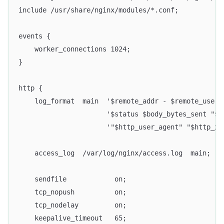
include /usr/share/nginx/modules/*.conf;
events {
    worker_connections 1024;
}
http {
    log_format  main  '$remote_addr - $remote_user 
                      '$status $body_bytes_sent "$h
                      '"$http_user_agent" "$http_x_
    access_log  /var/log/nginx/access.log  main;
    sendfile            on;
    tcp_nopush          on;
    tcp_nodelay         on;
    keepalive_timeout   65;