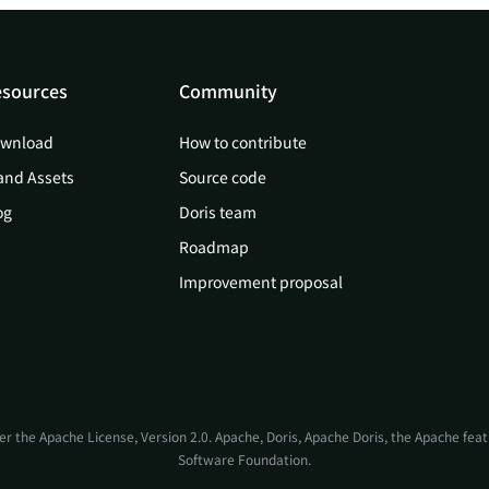
sources
Community
wnload
How to contribute
and Assets
Source code
og
Doris team
Roadmap
Improvement proposal
er the
Apache License, Version 2.0
. Apache, Doris, Apache Doris, the Apache fe
Software Foundation.