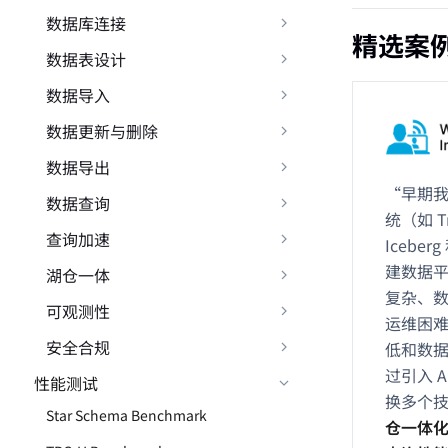
数据库连接
精选案
数据表设计
数据导入
数据更新与删除
数据导出
“早期
数据查询
统（如 Tr
查询加速
Iceber
建数据
湖仓一体
复杂、
可观测性
运维困
安全合规
低和数
过引入 Ap
性能测试
换多个
Star Schema Benchmark
仓一体