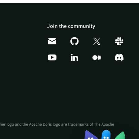
Join the community
Doris Summit 26
↗
October 21–22 · Virtual
event
↗
ather logo and the Apache Doris logo are trademarks of The Apache