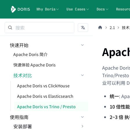
Why Doris
Use Cases
Docs
Resour
2.1
技术
快速开始
Apach
Apache Doris 简介
快速体验 Apache Doris
Apache D
技术对比
Trino/P
业可以利用 
Apache Doris vs ClickHouse
统一
: 
Apache Doris vs Elasticsearch
10 倍性
Apache Doris vs Trino / Presto
使用指南
2~3 倍 
安装部署