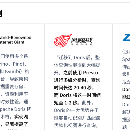
例
使用
我们使用多个系
“迁移到 Doris 后，整
Sp
ino、Pinot、
体查询性能得到大幅提
询
g 和 Kyuubi）构
升。
之前使用 Presto
级
平台，导致架构
进行多维分析时，查询
瓶
数据重复存储、
时间长达 20-40 秒，
Do
难、资源利用率
而 Doris 将这一时间缩
能提
据时效性差。通
短至 1-2 秒
。此外，
Do
ache Doris 替
Doris 的一大优势在于
解
技术栈，
实现湖
能够自动识别并匹配最
据
化，显著提高了
优物化视图进行查询，
题