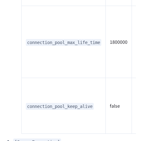
设
持
秒
回
1800000
connection_pool_max_life_time
半
逐
时
候
仅
于
小
false
connection_pool_keep_alive
最
跃
不