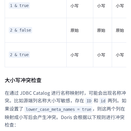
小写
小写
小写
1 & true
原始
原始
原始
2 & false
小写
小写
小写
2 & true
大小写冲突检查
Doris Summit 26
↗
October 21–22 · Virtual event
在通过 JDBC Catalog 进行名称映射时，可能会出现名称冲
突。比如源端列名称大小写敏感，存在
和
两列。如
ID
id
果设置了
，则这两个列在
lower_case_meta_names = true
映射成小写后会产生冲突。Doris 会根据以下规则进行冲突
↗
检查：