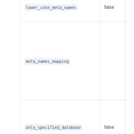
false
外
lower_case_meta_names
名
当
相
情
由
meta_names_mapping
C
要
m
参
是
中
D
false
only_specified_database
D