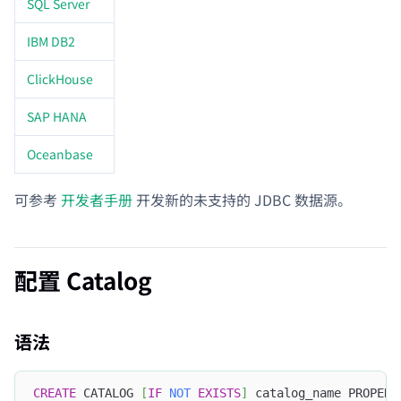
SQL Server
IBM DB2
ClickHouse
SAP HANA
Oceanbase
可参考
开发者手册
开发新的未支持的 JDBC 数据源。
配置 Catalog
语法
CREATE
 CATALOG 
[
IF
NOT
EXISTS
]
 catalog_name PROPERT