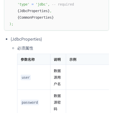
'type'
=
'jdbc'
,
-- required
    {JdbcProperties}
,
    {CommonProperties}
)
;
{JdbcProperties}
必须属性
参数名称
说明
示例
数据
源用
user
户名
数据
源密
password
码