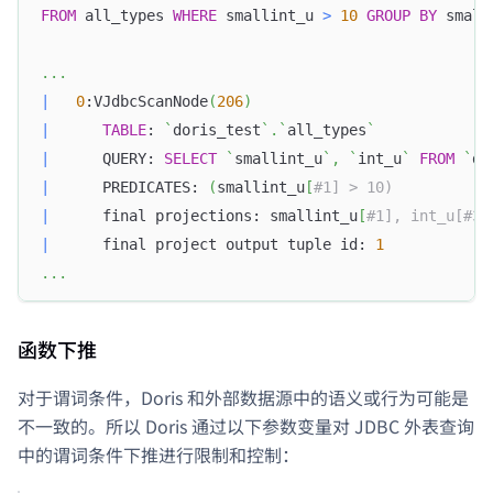
FROM
 all_types 
WHERE
 smallint_u 
>
10
GROUP
BY
 small
.
.
.
|
0
:VJdbcScanNode
(
206
)
|
TABLE
: 
`
doris_test
`
.
`
all_types
`
|
      QUERY: 
SELECT
`
smallint_u
`
,
`
int_u
`
FROM
`
do
|
      PREDICATES: 
(
smallint_u
[
#1] > 10)           
|
      final projections: smallint_u
[
#1], int_u[#3]
|
      final project output tuple id: 
1
.
.
.
函数下推
对于谓词条件，Doris 和外部数据源中的语义或行为可能是
不一致的。所以 Doris 通过以下参数变量对 JDBC 外表查询
中的谓词条件下推进行限制和控制：