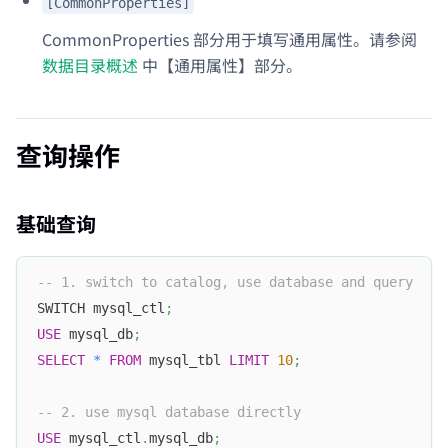
[CommonProperties]
CommonProperties 部分用于填写通用属性。请参阅
数据目录概述
中【通用属性】部分。
查询操作
基础查询
-- 1. switch to catalog, use database and query
SWITCH mysql_ctl
;
USE
 mysql_db
;
SELECT
*
FROM
 mysql_tbl 
LIMIT
10
;
-- 2. use mysql database directly
USE
 mysql_ctl
.
mysql_db
;