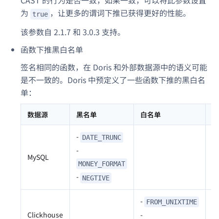
CAST 的行为是否一致，如果一致，可以将此参数设置
为
，让更多的谓词下推已获得更好的性能。
true
该参数自 2.1.7 和 3.0.3 支持。
函数下推黑白名单
签名相同的函数，在 Doris 和外部数据源中的语义可能
是不一致的。Doris 中预定义了一些函数下推的黑白名
单：
数据源
黑名单
白名单
说
-
M
DATE_TRUNC
-
j
MySQL
名
MONEY_FORMAT
-
j
NEGTIVE
-
FROM_UNIXTIME
Clickhouse
-