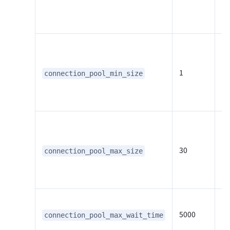
Do
级
定
数
1
并
connection_pool_min_size
时
处
定
数
30
的
connection_pool_max_size
多
接
如
5000
连
connection_pool_max_wait_time
连