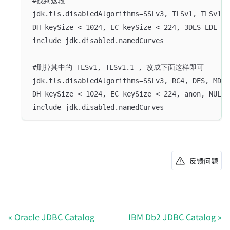
#找到这段
jdk.tls.disabledAlgorithms=SSLv3, TLSv1, TLSv1.1
DH keySize < 1024, EC keySize < 224, 3DES_EDE_CB
include jdk.disabled.namedCurves
#删掉其中的 TLSv1, TLSv1.1 , 改成下面这样即可
jdk.tls.disabledAlgorithms=SSLv3, RC4, DES, MD5w
DH keySize < 1024, EC keySize < 224, anon, NULL,
include jdk.disabled.namedCurves
反馈问题
Oracle JDBC Catalog
IBM Db2 JDBC Catalog