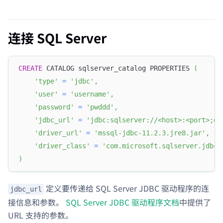
连接 SQL Server
CREATE
 CATALOG sqlserver_catalog PROPERTIES 
(
'type'
=
'jdbc'
,
'user'
=
'username'
,
'password'
=
'pwddd'
,
'jdbc_url'
=
'jdbc:sqlserver://<host>:<port>;da
'driver_url'
=
'mssql-jdbc-11.2.3.jre8.jar'
,
'driver_class'
=
'com.microsoft.sqlserver.jdbc.
)
定义要传递给 SQL Server JDBC 驱动程序的连
jdbc_url
接信息和参数。
SQL Server JDBC 驱动程序文档
中提供了
URL 支持的参数。