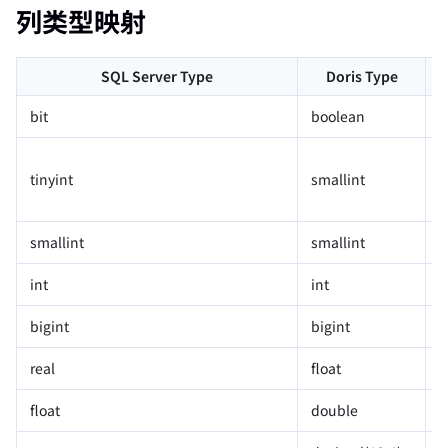
列类型映射
SQL Server Type
Doris Type
bit
boolean
S
tinyint
smallint
s
smallint
smallint
int
int
bigint
bigint
real
float
float
double