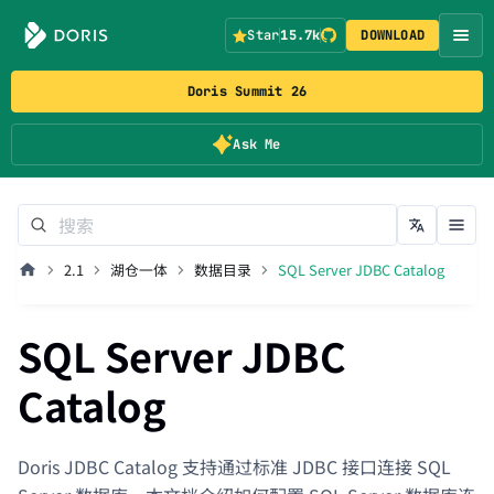
Star
15.7k
DOWNLOAD
Doris Summit 26
Ask Me
2.1
湖仓一体
数据目录
SQL Server JDBC Catalog
SQL Server JDBC
Catalog
Doris JDBC Catalog 支持通过标准 JDBC 接口连接 SQL