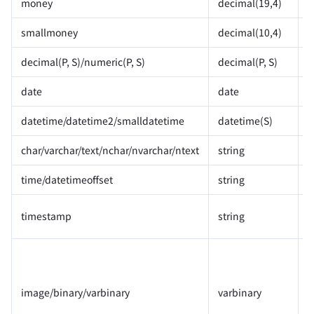
money
decimal(19,4)
smallmoney
decimal(10,4)
decimal(P, S)/numeric(P, S)
decimal(P, S)
date
date
datetime/datetime2/smalldatetime
datetime(S)
char/varchar/text/nchar/nvarchar/ntext
string
time/datetimeoffset
string
timestamp
string
由
image/binary/varbinary
varbinary