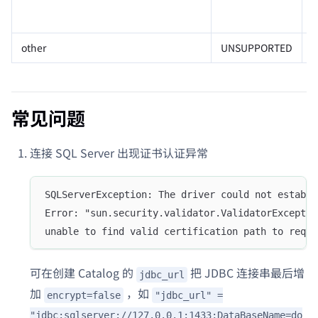
other
UNSUPPORTED
常见问题
连接 SQL Server 出现证书认证异常
SQLServerException: The driver could not establi
Error: "sun.security.validator.ValidatorExceptio
unable to find valid certification path to reque
可在创建 Catalog 的
把 JDBC 连接串最后增
jdbc_url
加
，如
encrypt=false
"jdbc_url" =
"jdbc:sqlserver://127.0.0.1:1433;DataBaseName=do