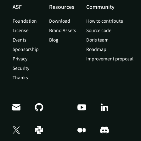
ASF
Resources
Community
Foundation
Download
How to contribute
License
Brand Assets
Source code
Events
Blog
Doris team
Sponsorship
Roadmap
Privacy
Improvement proposal
Security
Thanks
Doris Summit 26
↗
October 21–22 · Virtual event