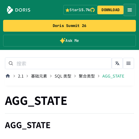
Star
15.7k
DOWNLOAD
Doris Summit 26
Ask Me
2.1
基础元素
SQL 类型
聚合类型
AGG_STATE
AGG_STATE
AGG_STATE