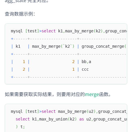
agg_state 完全对应。
查询数据示例：
mysql 
[
test
]
>
select
 k1
,
max_by_merge
(
k2
)
,
group_conca
+
------+--------------------+----------------------
|
 k1   
|
 max_by_merge
(
`
k2
`
)
|
 group_concat_merge
(
`
k
+
------+--------------------+----------------------
|
1
|
2
|
 bb
,
a                 
|
2
|
1
|
 ccc                  
+
------+--------------------+----------------------
如果需要获取实际结果，则要用对应的
merge
函数。
mysql 
[
test
]
>
select
 max_by_merge
(
u2
)
,
group_concat_m
select
 k1
,
max_by_union
(
k2
)
as
 u2
,
group_concat_uni
)
 t
;