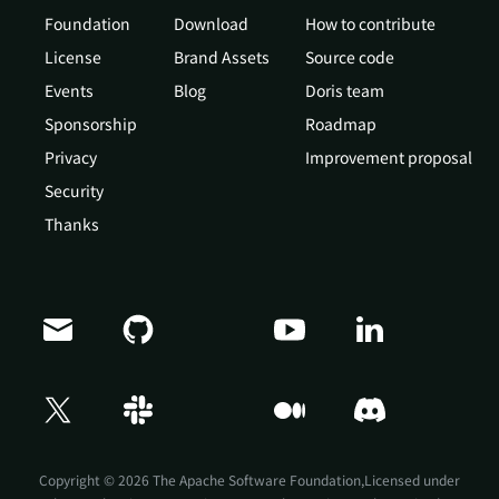
Foundation
Download
How to contribute
License
Brand Assets
Source code
Events
Blog
Doris team
Sponsorship
Roadmap
Privacy
Improvement proposal
Security
Thanks
Doris Summit 26
↗
October 21–22 · Virtual event
Copyright © 2026 The Apache Software Foundation,Licensed under