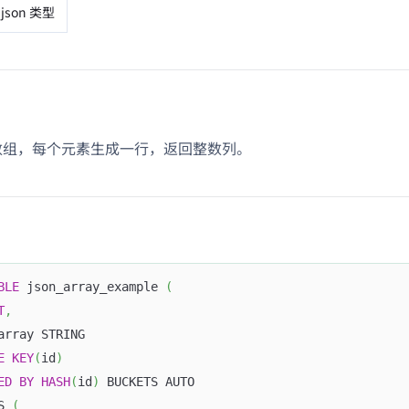
json 类型
N 数组，每个元素生成一行，返回整数列。
BLE
 json_array_example 
(
T
,
array STRING
E
KEY
(
id
)
ED
BY
HASH
(
id
)
 BUCKETS AUTO
S 
(