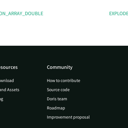
SON_ARRAY_DOUBLE
EXPLOD
sources
Community
wnload
How to contribute
and Assets
Source code
og
Doris team
Roadmap
Improvement proposal