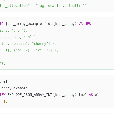
ion_allocation"
=
"tag.location.default: 1"
)
;
TO
 json_array_example 
(
id
,
 json_array
)
VALUES
2, 3, 4, 5]'
)
,
, 2.2, 3.3, 4.4]'
)
,
ple", "banana", "cherry"]'
)
,
": 1}, {"b": 2}, {"c": 3}]'
)
,
,
'
)
;
,
 e1
_array_example
IEW
 EXPLODE_JSON_ARRAY_INT
(
json_array
)
 tmp1 
AS
 e1
=
1
;