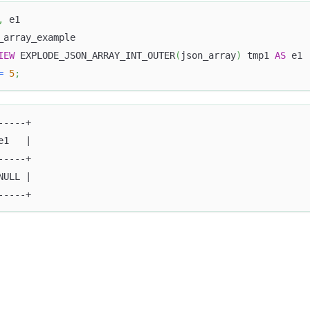
,
 e1
_array_example
IEW
 EXPLODE_JSON_ARRAY_INT_OUTER
(
json_array
)
 tmp1 
AS
 e1
=
5
;
-----+
e1   |
-----+
NULL |
-----+