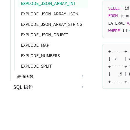
EXPLODE_JSON_ARRAY_INT
SELECT
 id
EXPLODE_JSON_ARRAY_JSON
FROM
 json
LATERAL 
V
EXPLODE_JSON_ARRAY_STRING
WHERE
 id 
EXPLODE_JSON_OBJECT
EXPLODE_MAP
+------+-
EXPLODE_NUMBERS
| id   | 
EXPLODE_SPLIT
+------+-
|    5 | 
表值函数
+------+-
SQL 语句