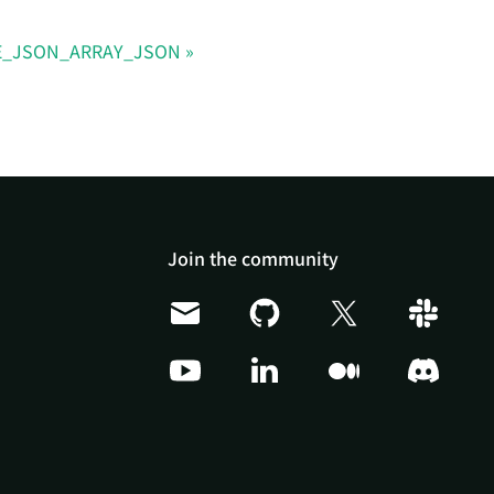
E_JSON_ARRAY_JSON
Join the community
Doris Summit 26
↗
October 21–22 · Virtual
event