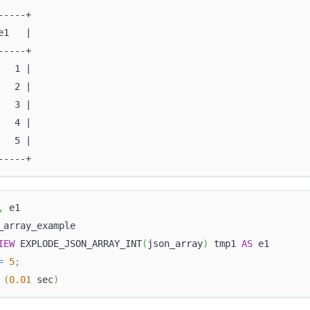
-----+
e1   |
-----+
   1 |
   2 |
   3 |
   4 |
   5 |
-----+
,
 e1
_array_example
IEW
 EXPLODE_JSON_ARRAY_INT
(
json_array
)
 tmp1 
AS
 e1
=
5
;
(
0.01
 sec
)