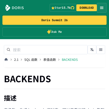
Star
15.7k
DOWNLOAD
Doris Summit 26
Ask Me
2.1
SQL 函数
表值函数
BACKENDS
BACKENDS
描述