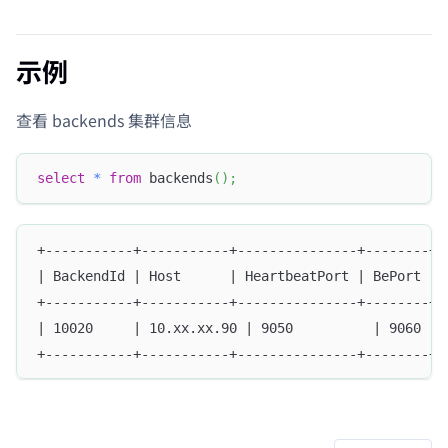
示例
查看 backends 集群信息
select
*
from
 backends
(
)
;
+-----------+-----------+---------------+--------+-
| BackendId | Host      | HeartbeatPort | BePort | 
+-----------+-----------+---------------+--------+-
| 10020     | 10.xx.xx.90 | 9050          | 9060   
+-----------+-----------+---------------+--------+-