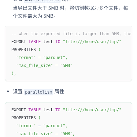
当导出文件大于 5MB 时，将切割数据为多个文件，每
个文件最大为 5MB。
-- When the exported file is larger than 5MB, the d
EXPORT 
TABLE
 test 
TO
"file:///home/user/tmp/"
PROPERTIES 
(
"format"
=
"parquet"
,
"max_file_size"
=
"5MB"
)
;
设置
属性
parallelism
EXPORT 
TABLE
 test 
TO
"file:///home/user/tmp/"
PROPERTIES 
(
"format"
=
"parquet"
,
"max_file_size"
=
"5MB"
,