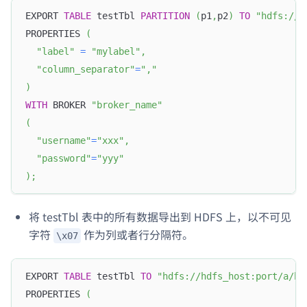
EXPORT 
TABLE
 testTbl 
PARTITION
(
p1
,
p2
)
TO
"hdfs://h
PROPERTIES 
(
"label"
=
"mylabel"
,
"column_separator"
=
","
)
WITH
 BROKER 
"broker_name"
(
"username"
=
"xxx"
,
"password"
=
"yyy"
)
;
将 testTbl 表中的所有数据导出到 HDFS 上，以不可见
字符
作为列或者行分隔符。
\x07
EXPORT 
TABLE
 testTbl 
TO
"hdfs://hdfs_host:port/a/b/
PROPERTIES 
(