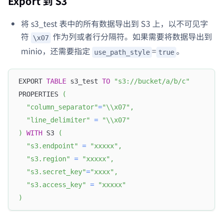
Export 到 S3
将 s3_test 表中的所有数据导出到 S3 上，以不可见字
符
作为列或者行分隔符。如果需要将数据导出到
\x07
minio，还需要指定
=
。
use_path_style
true
EXPORT 
TABLE
 s3_test 
TO
"s3://bucket/a/b/c"
PROPERTIES 
(
"column_separator"
=
"\\x07"
,
"line_delimiter"
=
"\\x07"
)
WITH
 S3 
(
"s3.endpoint"
=
"xxxxx"
,
"s3.region"
=
"xxxxx"
,
"s3.secret_key"
=
"xxxx"
,
"s3.access_key"
=
"xxxxx"
)