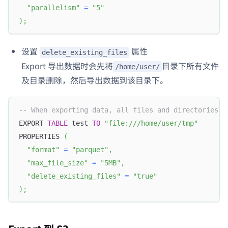
"parallelism"
=
"5"
)
;
设置
属性
delete_existing_files
Export 导出数据时会先将
目录下所有文件
/home/user/
及目录删除，然后导出数据到该目录下。
-- When exporting data, all files and directories u
EXPORT 
TABLE
 test 
TO
"file:///home/user/tmp"
PROPERTIES 
(
"format"
=
"parquet"
,
"max_file_size"
=
"5MB"
,
"delete_existing_files"
=
"true"
)
;