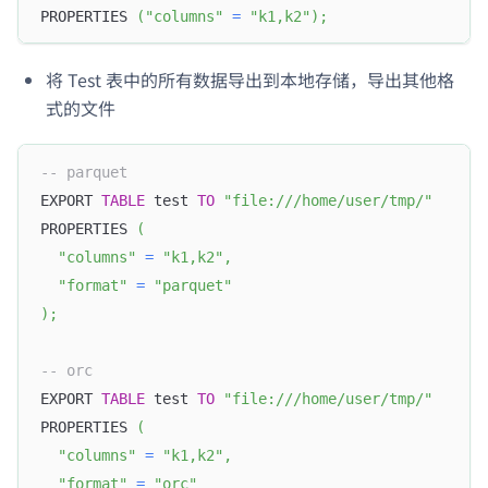
PROPERTIES 
(
"columns"
=
"k1,k2"
)
;
将 Test 表中的所有数据导出到本地存储，导出其他格
式的文件
-- parquet
EXPORT 
TABLE
 test 
TO
"file:///home/user/tmp/"
PROPERTIES 
(
"columns"
=
"k1,k2"
,
"format"
=
"parquet"
)
;
-- orc
EXPORT 
TABLE
 test 
TO
"file:///home/user/tmp/"
PROPERTIES 
(
"columns"
=
"k1,k2"
,
"format"
=
"orc"