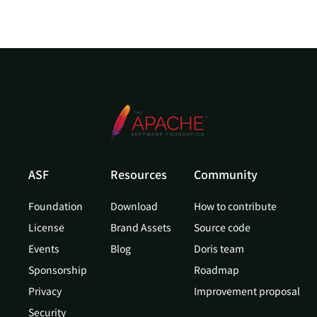
ASF
Resources
Community
Doris Summit 26
↗
Foundation
Download
How to contribute
October 21–22 · Virtual event
License
Brand Assets
Source code
Events
Blog
Doris team
Sponsorship
Roadmap
Privacy
Improvement proposal
↗
Security