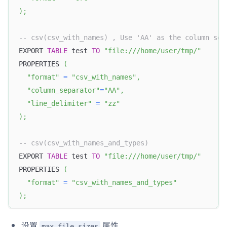
)
;
-- csv(csv_with_names) , Use 'AA' as the column sep
EXPORT 
TABLE
 test 
TO
"file:///home/user/tmp/"
PROPERTIES 
(
"format"
=
"csv_with_names"
,
"column_separator"
=
"AA"
,
"line_delimiter"
=
"zz"
)
;
-- csv(csv_with_names_and_types) 
EXPORT 
TABLE
 test 
TO
"file:///home/user/tmp/"
PROPERTIES 
(
"format"
=
"csv_with_names_and_types"
)
;
设置
属性
max_file_sizes