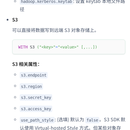
: 设置 keytab 本地文件路
hadoop.kerberos.keytab
径
S3
可以直接将数据写到远端 S3 对象存储上。
WITH
 S3 
(
"<key>"
=
"<value>"
[
,
.
.
.
]
)
S3 相关属性：
s3.endpoint
s3.region
s3.secret_key
s3.access_key
: (选填) 默认为
。S3 SDK 默
use_path_style
false
认使用 Virtual-hosted Style 方式。但某些对象存