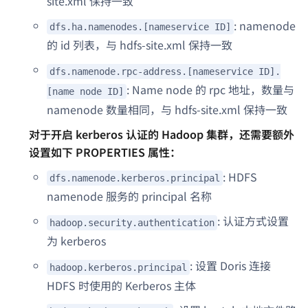
site.xml 保持一致
: namenode
dfs.ha.namenodes.[nameservice ID]
的 id 列表，与 hdfs-site.xml 保持一致
dfs.namenode.rpc-address.[nameservice ID].
: Name node 的 rpc 地址，数量与
[name node ID]
namenode 数量相同，与 hdfs-site.xml 保持一致
对于开启 kerberos 认证的 Hadoop 集群，还需要额外
设置如下 PROPERTIES 属性：
: HDFS
dfs.namenode.kerberos.principal
namenode 服务的 principal 名称
: 认证方式设置
hadoop.security.authentication
为 kerberos
: 设置 Doris 连接
hadoop.kerberos.principal
HDFS 时使用的 Kerberos 主体