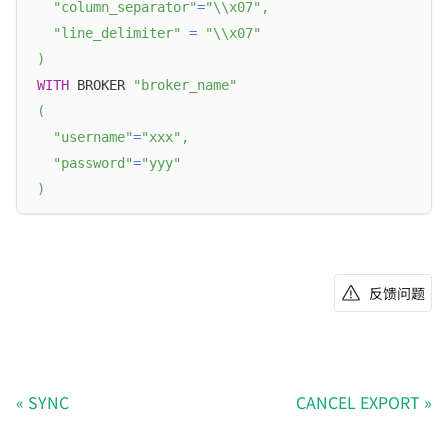
"column_separator"
=
"\\x07"
,
"line_delimiter"
=
"\\x07"
)
WITH
 BROKER 
"broker_name"
(
"username"
=
"xxx"
,
"password"
=
"yyy"
)
反馈问题
SYNC
CANCEL EXPORT