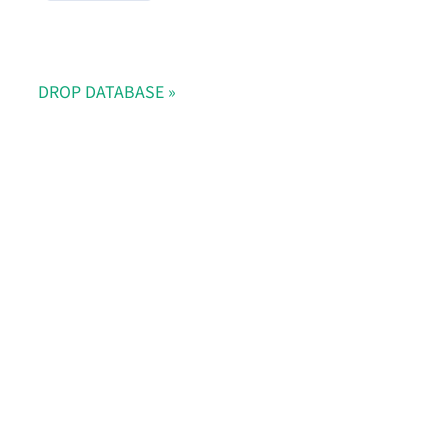
DROP DATABASE
Doris Summit 26
↗
October 21–22 · Virtual
event