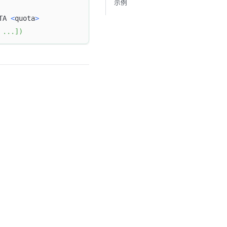
示例
TA 
<
quota
>
.
.
.
]
)