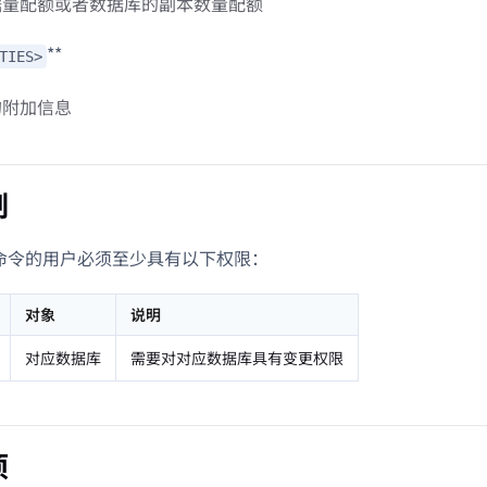
据量配额或者数据库的副本数量配额
**
TIES>
的附加信息
制
L 命令的用户必须至少具有以下权限：
对象
说明
对应数据库
需要对对应数据库具有变更权限
项