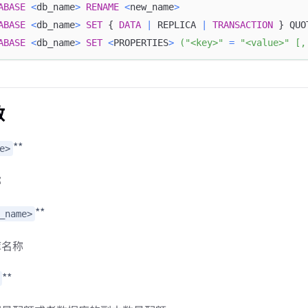
ABASE
<
db_name
>
RENAME
<
new_name
>
ABASE
<
db_name
>
SET
 { 
DATA
|
 REPLICA 
|
TRANSACTION
 } QUO
ABASE
<
db_name
>
SET
<
PROPERTIES
>
(
"<key>"
=
"<value>"
[
,
数
**
e>
称
**
_name>
库名称
**