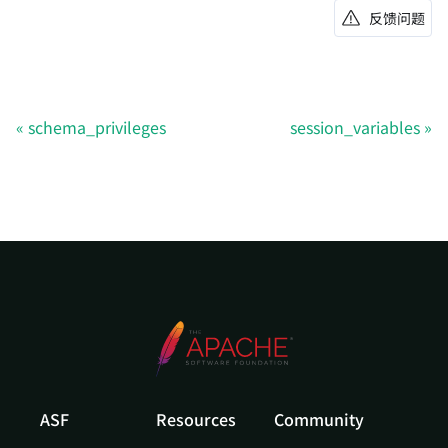
反馈问题
schema_privileges
session_variables
ASF
Resources
Community