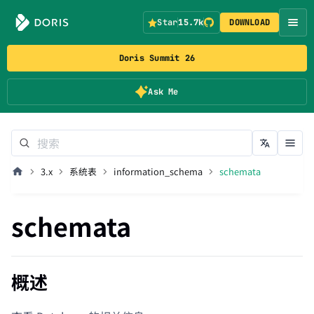
Star
15.7k
DOWNLOAD
Doris Summit 26
Ask Me
3.x
系统表
information_schema
schemata
schemata
概述