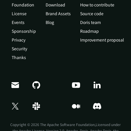
Foundation
Download
How to contribute
License
Brand Assets
Source code
Events
Blog
Doris team
Sponsorship
Roadmap
Privacy
Improvement proposal
Security
Thanks
Doris Summit 26
↗
October 21–22 · Virtual event
Copyright © 2026 The Apache Software Foundation,Licensed under
the
Apache License, Version 2.0
. Apache, Doris, Apache Doris, the