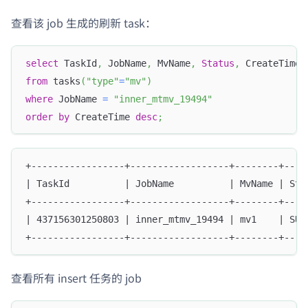
查看该 job 生成的刷新 task：
select
 TaskId
,
 JobName
,
 MvName
,
Status
,
 CreateTime
,
from
 tasks
(
"type"
=
"mv"
)
where
 JobName 
=
"inner_mtmv_19494"
order
by
 CreateTime 
desc
;
+-----------------+------------------+--------+----
| TaskId          | JobName          | MvName | Sta
+-----------------+------------------+--------+----
| 437156301250803 | inner_mtmv_19494 | mv1    | SUC
+-----------------+------------------+--------+----
查看所有 insert 任务的 job