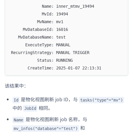
             Name: inner_mtmv_19494
             MvId: 19494
           MvName: mv1
     MvDatabaseId: 16016
   MvDatabaseName: test
      ExecuteType: MANUAL
RecurringStrategy: MANUAL TRIGGER
           Status: RUNNING
       CreateTime: 2025-01-07 22:13:31
该结果中：
是物化视图刷新 job ID，与
Id
tasks("type"="mv")
中的
相同。
JobId
是物化视图刷新 job 名称，与
Name
和
mv_infos("database"="test")