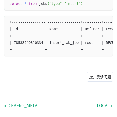
select
*
from
 jobs
(
"type"
=
"insert"
)
;
+----------------+----------------+---------+------
| Id             | Name           | Definer | Execu
+----------------+----------------+---------+------
| 78533940810334 | insert_tab_job | root    | RECUR
+----------------+----------------+---------+------
反馈问题
ICEBERG_META
LOCAL