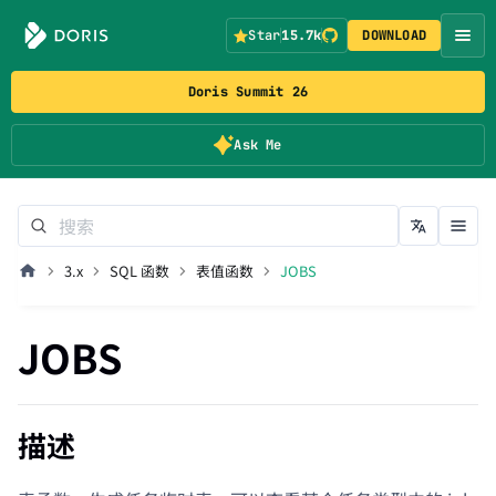
Star
15.7k
DOWNLOAD
Doris Summit 26
Ask Me
3.x
SQL 函数
表值函数
JOBS
JOBS
描述