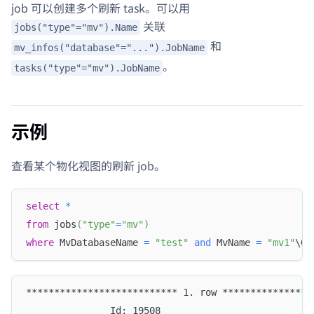
job 可以创建多个刷新 task。可以用
关联
jobs("type"="mv").Name
和
mv_infos("database"="...").JobName
。
tasks("type"="mv").JobName
示例
查看某个物化视图的刷新 job。
select
*
from
 jobs
(
"type"
=
"mv"
)
where
 MvDatabaseName 
=
"test"
and
 MvName 
=
"mv1"
\G
*************************** 1. row ****************
               Id: 19508