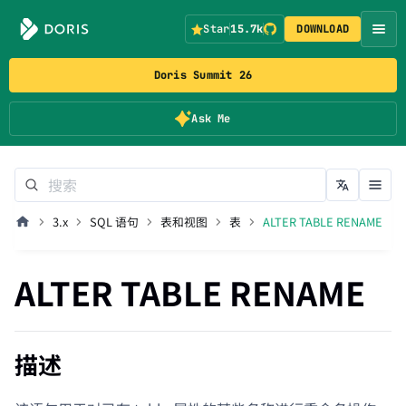
Star
15.7k
DOWNLOAD
Doris Summit 26
Ask Me
3.x
SQL 语句
表和视图
表
ALTER TABLE RENAME
ALTER TABLE RENAME
描述