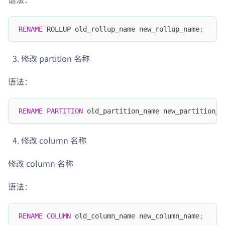
RENAME
 ROLLUP old_rollup_name new_rollup_name
;
修改 partition 名称
语法：
RENAME
PARTITION
 old_partition_name new_partition_n
修改 column 名称
修改 column 名称
语法：
RENAME
COLUMN
 old_column_name new_column_name
;