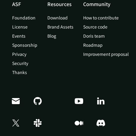
ASF
Resources
Community
Foundation
Download
How to contribute
License
Brand Assets
Source code
Events
Blog
Doris team
Sponsorship
Roadmap
Privacy
Improvement proposal
Security
Thanks
Doris Summit 26
↗
October 21–22 · Virtual event