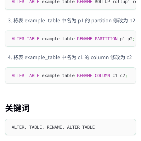
ALTER
TABLE
 example_table 
RENAME
 ROLLUP rollup1 rol
将表 example_table 中名为 p1 的 partition 修改为 p2
ALTER
TABLE
 example_table 
RENAME
PARTITION
 p1 p2
;
将表 example_table 中名为 c1 的 column 修改为 c2
ALTER
TABLE
 example_table 
RENAME
COLUMN
 c1 c2
;
关键词
ALTER, TABLE, RENAME, ALTER TABLE