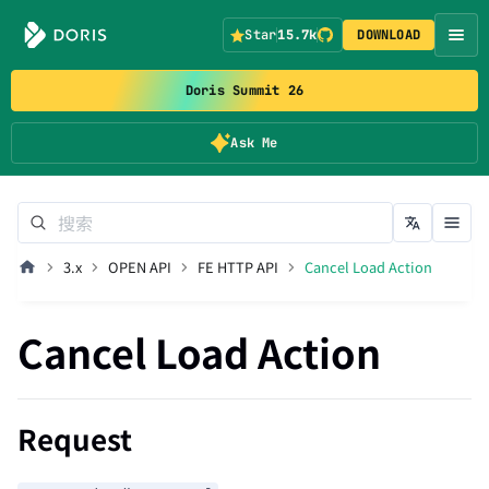
Star
15.7k
DOWNLOAD
Doris Summit 26
Ask Me
3.x
OPEN API
FE HTTP API
Cancel Load Action
Cancel Load Action
Request