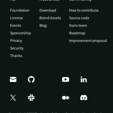
Foundation
Download
How to contribute
License
Brand Assets
Source code
Events
Blog
Doris team
Sponsorship
Roadmap
Privacy
Improvement proposal
Security
Thanks
Doris Summit 26
↗
October 21–22 · Virtual event