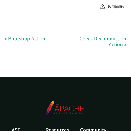
反馈问题
Bootstrap Action
Check Decommission
Action
ASF
Resources
Community