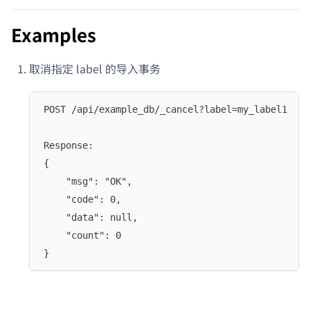
Examples
取消指定 label 的导入事务
POST /api/example_db/_cancel?label=my_label1
Response:
{
	"msg": "OK",
	"code": 0,
	"data": null,
	"count": 0
}