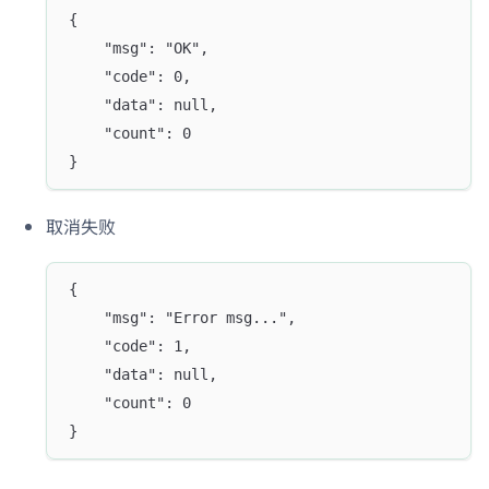
{
	"msg": "OK",
	"code": 0,
	"data": null,
	"count": 0
}
取消失败
{
	"msg": "Error msg...",
	"code": 1,
	"data": null,
	"count": 0
}