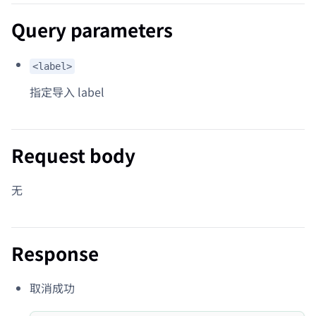
Query parameters
<label>
指定导入 label
Request body
无
Response
取消成功