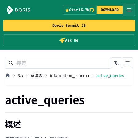
Star
15.7k
DOWNLOAD
Doris Summit 26
Ask Me
3.x
系统表
information_schema
active_queries
active_queries
概述