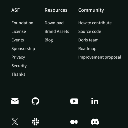
ASF
Resources
Community
Foundation
Download
How to contribute
License
Brand Assets
Source code
Events
Blog
Doris team
Sponsorship
Roadmap
Privacy
Improvement proposal
Security
Thanks
Doris Summit 26
↗
October 21–22 · Virtual event