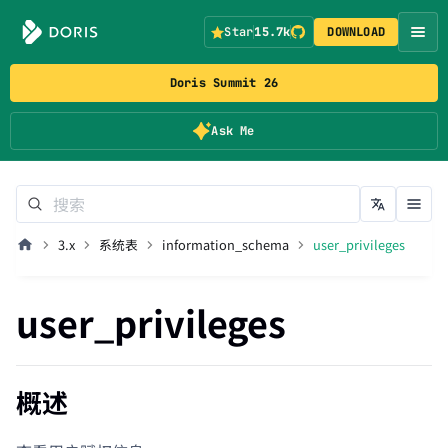
Star
15.7k
DOWNLOAD
Doris Summit 26
Ask Me
3.x
系统表
information_schema
user_privileges
user_privileges
概述