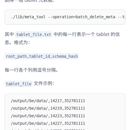
./lib/meta_tool --operation=batch_delete_meta --tab
其中
中的每一行表示一个 tablet 的信
tablet_file.txt
息。格式为：
root_path,tablet_id,schema_hash
每一行各个列用逗号分隔。
文件示例：
tablet_file
/output/be/data/,14217,352781111
/output/be/data/,14219,352781111
/output/be/data/,14223,352781111
/output/be/data/,14227,352781111