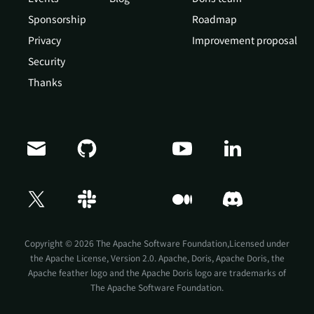
Sponsorship
Roadmap
Privacy
Improvement proposal
Security
Thanks
Doris Summit 26
↗
October 21–22 · Virtual event
Copyright © 2026 The Apache Software Foundation,Licensed under
the
Apache License, Version 2.0
. Apache, Doris, Apache Doris, the
Apache feather logo and the Apache Doris logo are trademarks of
The Apache Software Foundation.
↗