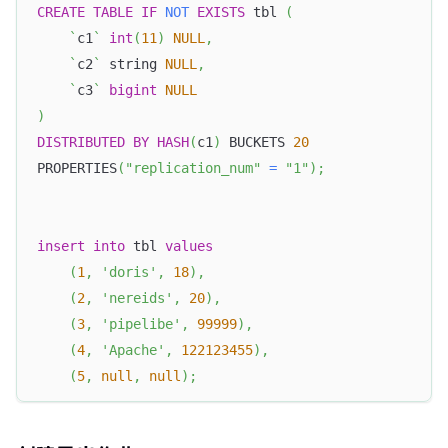
CREATE
TABLE
IF
NOT
EXISTS
 tbl 
(
`
c1
`
int
(
11
)
NULL
,
`
c2
`
 string 
NULL
,
`
c3
`
bigint
NULL
)
DISTRIBUTED
BY
HASH
(
c1
)
 BUCKETS 
20
PROPERTIES
(
"replication_num"
=
"1"
)
;
insert
into
 tbl 
values
(
1
,
'doris'
,
18
)
,
(
2
,
'nereids'
,
20
)
,
(
3
,
'pipelibe'
,
99999
)
,
(
4
,
'Apache'
,
122123455
)
,
(
5
,
null
,
null
)
;