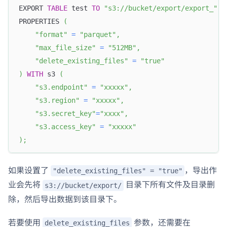
EXPORT 
TABLE
 test 
TO
"s3://bucket/export/export_"
PROPERTIES 
(
"format"
=
"parquet"
,
"max_file_size"
=
"512MB"
,
"delete_existing_files"
=
"true"
)
WITH
 s3 
(
"s3.endpoint"
=
"xxxxx"
,
"s3.region"
=
"xxxxx"
,
"s3.secret_key"
=
"xxxx"
,
"s3.access_key"
=
"xxxxx"
)
;
如果设置了
，导出作
"delete_existing_files" = "true"
业会先将
目录下所有文件及目录删
s3://bucket/export/
除，然后导出数据到该目录下。
若要使用
参数，还需要在
delete_existing_files