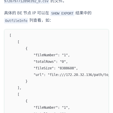
的文件。
972079771289e392_0.csv
具体的 BE 节点 IP 可以在
结果中的
SHOW EXPORT
列查看，如：
OutfileInfo
[
    [
        {
            "fileNumber": "1", 
            "totalRows": "0", 
            "fileSize": "8388608", 
            "url": "file:///172.20.32.136/path/to/r
        }
    ], 
    [
        {
            "fileNumber": "1", 