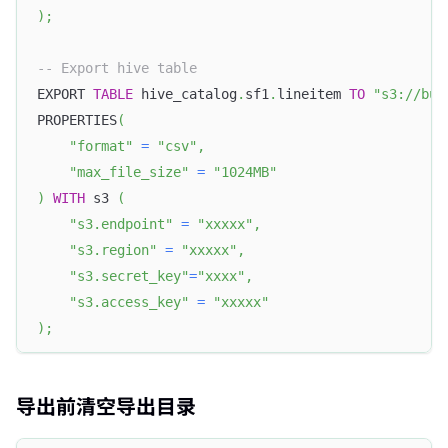
)
;
-- Export hive table
EXPORT 
TABLE
 hive_catalog
.
sf1
.
lineitem 
TO
"s3://buc
PROPERTIES
(
"format"
=
"csv"
,
"max_file_size"
=
"1024MB"
)
WITH
 s3 
(
"s3.endpoint"
=
"xxxxx"
,
"s3.region"
=
"xxxxx"
,
"s3.secret_key"
=
"xxxx"
,
"s3.access_key"
=
"xxxxx"
)
;
导出前清空导出目录