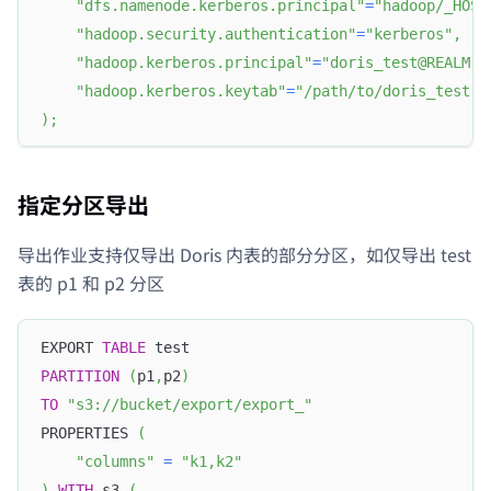
"dfs.namenode.kerberos.principal"
=
"hadoop/_HOST
"hadoop.security.authentication"
=
"kerberos"
,
"hadoop.kerberos.principal"
=
"doris_test@REALM.C
"hadoop.kerberos.keytab"
=
"/path/to/doris_test.k
)
;
指定分区导出
导出作业支持仅导出 Doris 内表的部分分区，如仅导出 test
表的 p1 和 p2 分区
EXPORT 
TABLE
 test
PARTITION
(
p1
,
p2
)
TO
"s3://bucket/export/export_"
PROPERTIES 
(
"columns"
=
"k1,k2"
)
WITH
 s3 
(