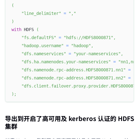
(
"line_delimiter"
=
","
)
with
 HDFS 
(
"fs.defaultFS"
=
"hdfs://HDFS8000871"
,
"hadoop.username"
=
"hadoop"
,
"dfs.nameservices"
=
"your-nameservices"
,
"dfs.ha.namenodes.your-nameservices"
=
"nn1,nn2
"dfs.namenode.rpc-address.HDFS8000871.nn1"
=
"i
"dfs.namenode.rpc-address.HDFS8000871.nn2"
=
"i
"dfs.client.failover.proxy.provider.HDFS8000871
)
;
导出到开启了高可用及 kerberos 认证的 HDFS
集群