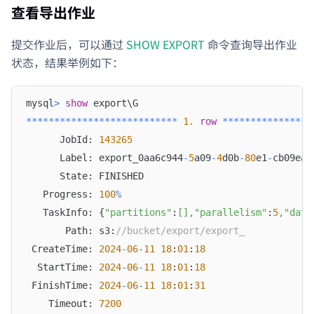
查看导出作业
提交作业后，可以通过
SHOW EXPORT
命令查询导出作业
状态，结果举例如下：
mysql
>
show
 export\G
*
*
*
*
*
*
*
*
*
*
*
*
*
*
*
*
*
*
*
*
*
*
*
*
*
*
*
1.
row
*
*
*
*
*
*
*
*
*
*
*
*
*
*
*
*
      JobId: 
143265
      Label: export_0aa6c944
-
5
a09
-
4
d0b
-
80
e1
-
cb09ea2
      State: FINISHED
   Progress: 
100
%
   TaskInfo: {
"partitions"
:
[
]
,
"parallelism"
:
5
,
"data
       Path: s3:
//bucket/export/export_
 CreateTime: 
2024
-
06
-
11
18
:
01
:
18
  StartTime: 
2024
-
06
-
11
18
:
01
:
18
 FinishTime: 
2024
-
06
-
11
18
:
01
:
31
    Timeout: 
7200