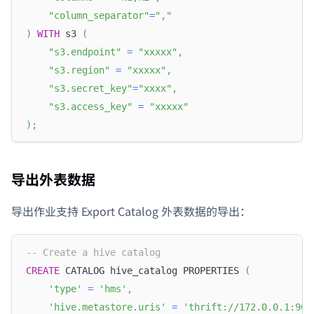
"column_separator"
=
","
)
WITH
 s3 
(
"s3.endpoint"
=
"xxxxx"
,
"s3.region"
=
"xxxxx"
,
"s3.secret_key"
=
"xxxx"
,
"s3.access_key"
=
"xxxxx"
)
;
导出外表数据
导出作业支持 Export Catalog 外表数据的导出：
-- Create a hive catalog
CREATE
 CATALOG hive_catalog PROPERTIES 
(
'type'
=
'hms'
,
'hive.metastore.uris'
=
'thrift://172.0.0.1:908