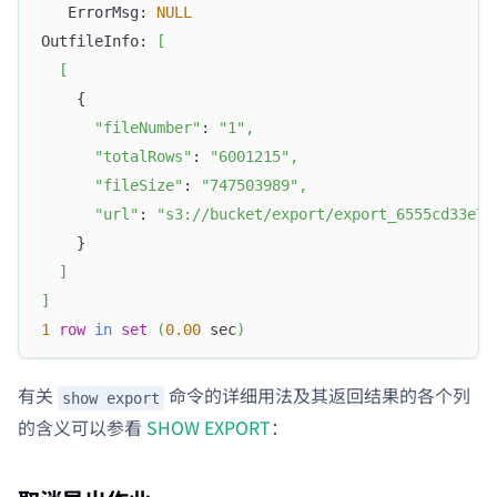
   ErrorMsg: 
NULL
OutfileInfo: 
[
[
    {
"fileNumber"
: 
"1"
,
"totalRows"
: 
"6001215"
,
"fileSize"
: 
"747503989"
,
"url"
: 
"s3://bucket/export/export_6555cd33e74
    }
]
]
1
row
in
set
(
0.00
 sec
)
有关
命令的详细用法及其返回结果的各个列
show export
的含义可以参看
SHOW EXPORT
：