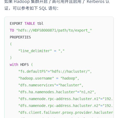
如果 Hadoop 集群开启了高可用并且启用了 Kerberos 认
证，可以参考如下 SQL 语句：
EXPORT 
TABLE
 tbl 
TO
"hdfs://HDFS8000871/path/to/export_"
PROPERTIES
(
"line_delimiter"
=
","
)
with
 HDFS 
(
"fs.defaultFS"
=
"hdfs://hacluster/"
,
"hadoop.username"
=
"hadoop"
,
"dfs.nameservices"
=
"hacluster"
,
"dfs.ha.namenodes.hacluster"
=
"n1,n2"
,
"dfs.namenode.rpc-address.hacluster.n1"
=
"192.16
"dfs.namenode.rpc-address.hacluster.n2"
=
"192.16
"dfs.client.failover.proxy.provider.hacluster"
=