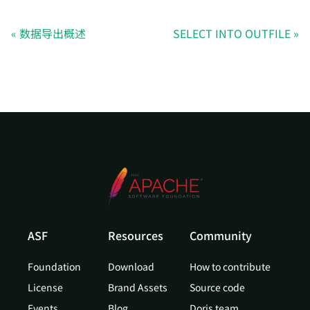
数据导出概述
SELECT INTO OUTFILE
ASF
Resources
Community
Foundation
Download
How to contribute
License
Brand Assets
Source code
Events
Blog
Doris team