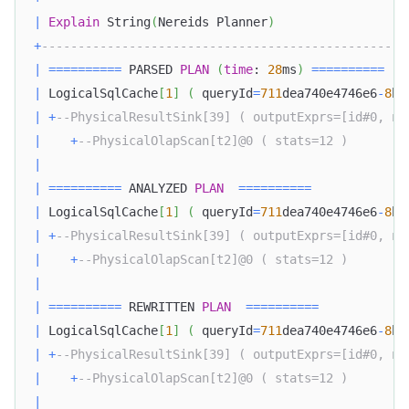
|
Explain
 String
(
Nereids Planner
)
+
--------------------------------------------------
|
=
=
=
=
=
=
=
=
=
=
 PARSED 
PLAN
(
time
: 
28
ms
)
=
=
=
=
=
=
=
=
=
=
|
 LogicalSqlCache
[
1
]
(
 queryId
=
711
dea740e4746e6
-
8
bc
|
+
--PhysicalResultSink[39] ( outputExprs=[id#0, na
|
+
--PhysicalOlapScan[t2]@0 ( stats=12 )        
|
|
=
=
=
=
=
=
=
=
=
=
 ANALYZED 
PLAN
=
=
=
=
=
=
=
=
=
=
|
 LogicalSqlCache
[
1
]
(
 queryId
=
711
dea740e4746e6
-
8
bc
|
+
--PhysicalResultSink[39] ( outputExprs=[id#0, na
|
+
--PhysicalOlapScan[t2]@0 ( stats=12 )        
|
|
=
=
=
=
=
=
=
=
=
=
 REWRITTEN 
PLAN
=
=
=
=
=
=
=
=
=
=
|
 LogicalSqlCache
[
1
]
(
 queryId
=
711
dea740e4746e6
-
8
bc
|
+
--PhysicalResultSink[39] ( outputExprs=[id#0, na
|
+
--PhysicalOlapScan[t2]@0 ( stats=12 )        
|