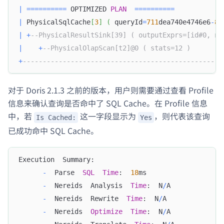
|
=
=
=
=
=
=
=
=
=
=
 OPTIMIZED 
PLAN
=
=
=
=
=
=
=
=
=
=
|
 PhysicalSqlCache
[
3
]
(
 queryId
=
711
dea740e4746e6
-
8
b
|
+
--PhysicalResultSink[39] ( outputExprs=[id#0, na
|
+
--PhysicalOlapScan[t2]@0 ( stats=12 )        
+
--------------------------------------------------
对于 Doris 2.1.3 之前的版本，用户则需要通过查看 Profile
信息来确认查询是否命中了 SQL Cache。在 Profile 信息
中，若
这一字段显示为
，则代表该查询
Is Cached:
Yes
已成功命中 SQL Cache。
Execution  Summary:
-
  Parse  
SQL
Time
:  
18
ms
-
  Nereids  Analysis  
Time
:  N
/
A
-
  Nereids  Rewrite  
Time
:  N
/
A
-
  Nereids  
Optimize
Time
:  N
/
A