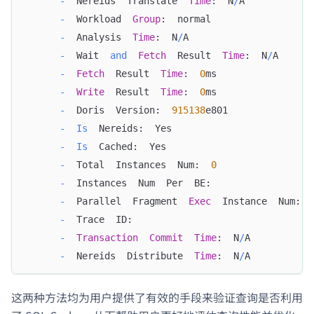
-
  Nereids  Translate  
Time
:  N
/
A
-
  Workload  
Group
:  normal
-
  Analysis  
Time
:  N
/
A
-
  Wait  
and
Fetch
  Result  
Time
:  N
/
A
-
Fetch
  Result  
Time
:  
0
ms
-
Write
  Result  
Time
:  
0
ms
-
  Doris  Version:  
915138
e801
-
Is
  Nereids:  Yes
-
Is
  Cached:  Yes
-
  Total  Instances  Num:  
0
-
  Instances  Num  Per  BE:  
-
  Parallel  Fragment  
Exec
  Instance  Num:  
-
  Trace  ID:  
-
Transaction
Commit
Time
:  N
/
A
-
  Nereids  Distribute  
Time
:  N
/
A
这两种方法均为用户提供了有效的手段来验证查询是否利用