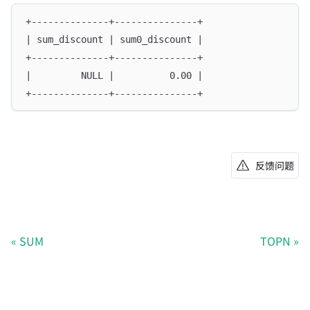
+--------------+---------------+
| sum_discount | sum0_discount |
+--------------+---------------+
|         NULL |          0.00 |
+--------------+---------------+
反馈问题
SUM
TOPN