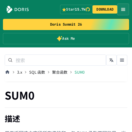
Star
15.7k
DOWNLOAD
Doris Summit 26
Ask Me
3.x
SQL 函数
聚合函数
SUM0
SUM0
描述