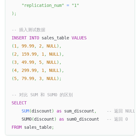
"replication_num"
=
"1"
)
;
-- 插入测试数据
INSERT
INTO
 sales_table 
VALUES
(
1
,
99.99
,
2
,
NULL
)
,
(
2
,
159.99
,
1
,
NULL
)
,
(
3
,
49.99
,
5
,
NULL
)
,
(
4
,
299.99
,
1
,
NULL
)
,
(
5
,
79.99
,
3
,
NULL
)
;
-- 对比 SUM 和 SUM0 的区别
SELECT
SUM
(
discount
)
as
 sum_discount
,
-- 返回 NULL
    SUM0
(
discount
)
as
 sum0_discount   
-- 返回 0
FROM
 sales_table
;