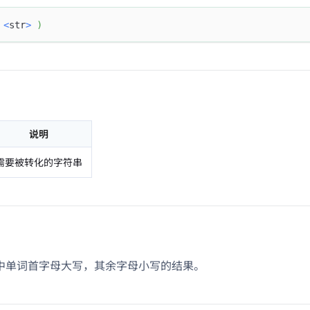
<
str
>
)
说明
需要被转化的字符串
中单词首字母大写，其余字母小写的结果。