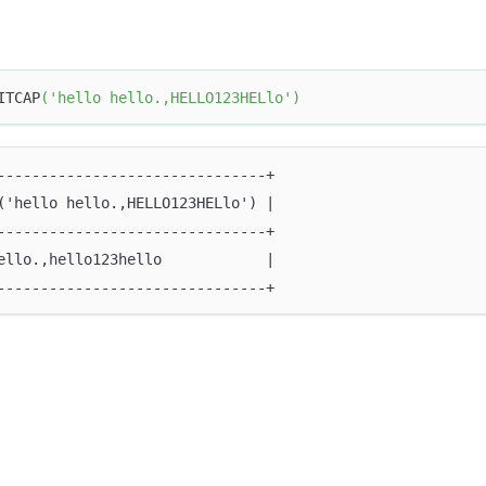
ITCAP
(
'hello hello.,HELLO123HELlo'
)
-------------------------------+
('hello hello.,HELLO123HELlo') |
-------------------------------+
ello.,hello123hello            |
-------------------------------+