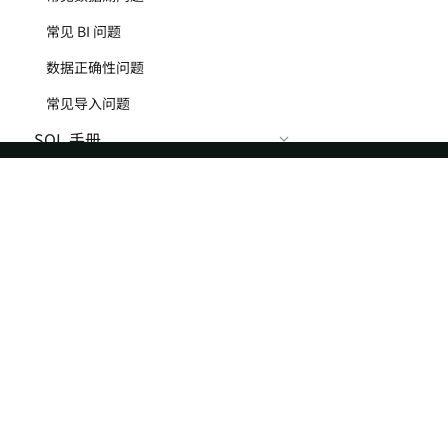
常见 BI 问题
数据正确性问题
常见导入问题
SQL 手册
基础元素
SQL 函数
ASF
Re
标量函数
Foundation
Do
数值函数
License
Br
字符串函数
Events
Bl
APPEND_TRAILING_CHAR_IF_ABSENT
Sponsorship
ASCII
Privacy
AUTO_PARTITION_NAME
Security