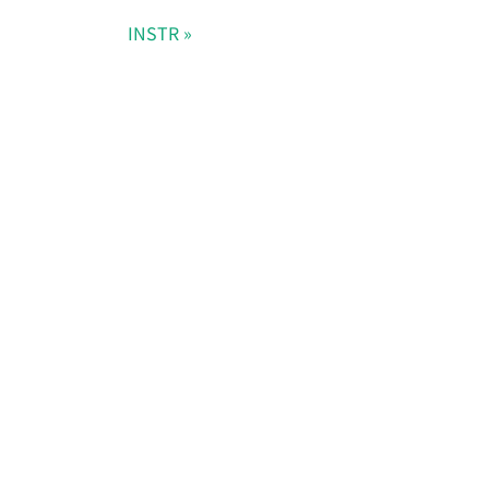
INSTR
Doris Summit 26
↗
October 21–22 · Virtual
event