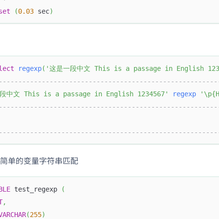
set
(
0.03
 sec
)
lect
regexp
(
'这是一段中文 This is a passage in English 123
--------------------------------------------------------
中文 This is a passage in English 1234567'
regexp
'\p{
--------------------------------------------------------
--------------------------------------------------------
简单的变量字符串匹配
BLE
 test_regexp 
(
T
,
VARCHAR
(
255
)