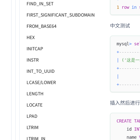
FIND_IN_SET
1
row
in
FIRST_SIGNIFICANT_SUBDOMAIN
中文测试
FROM_BASE64
HEX
mysql
>
se
INITCAP
+
--------
INSTR
|
(
'这是一段
+
--------
INT_TO_UUID
|
LCASE/LOWER
+
--------
LENGTH
插入然后进行
LOCATE
LPAD
CREATE
TA
LTRIM
    id 
IN
    name 
LTRIM_IN