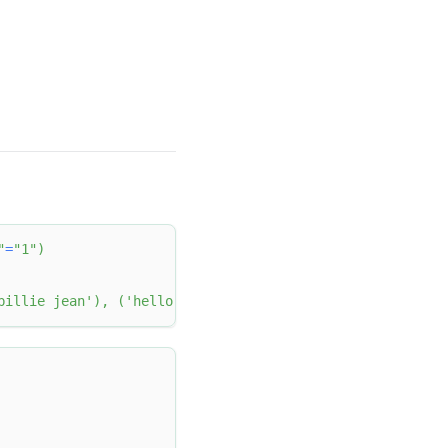
"
=
"1"
)
billie jean'
)
,
(
'hello world'
)
;