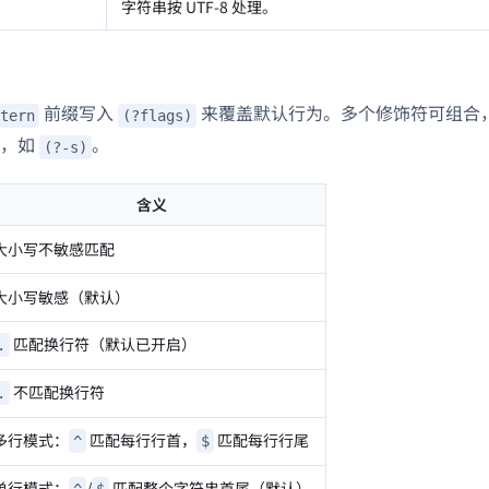
字符串按 UTF-8 处理。
前缀写入
来覆盖默认行为。多个修饰符可组合
tern
(?flags)
项，如
。
(?-s)
含义
大小写不敏感匹配
大小写敏感（默认）
匹配换行符（默认已开启）
.
不匹配换行符
.
多行模式：
匹配每行行首，
匹配每行行尾
^
$
单行模式：
/
匹配整个字符串首尾（默认）