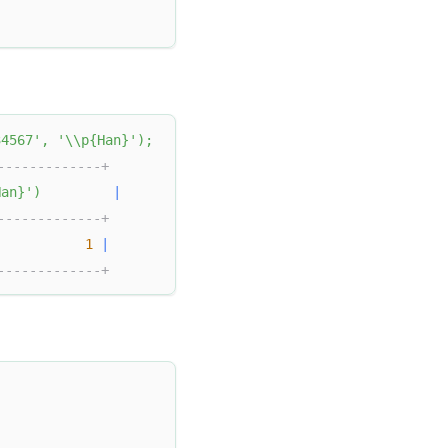
4567'
,
'\\p{Han}'
)
;
-------------+
Han}'
)
|
-------------+
1
|
-------------+