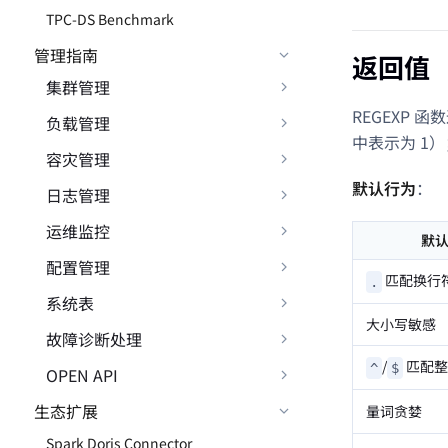
TPC-DS Benchmark
管理指南
返回值
集群管理
REGEXP 
负载管理
中表示为 1）
容灾管理
默认行为
：
日志管理
运维监控
默
配置管理
匹配换行
.
系统表
大小写敏感
故障诊断处理
/
匹配整
^
$
OPEN API
生态扩展
量词贪婪
Spark Doris Connector