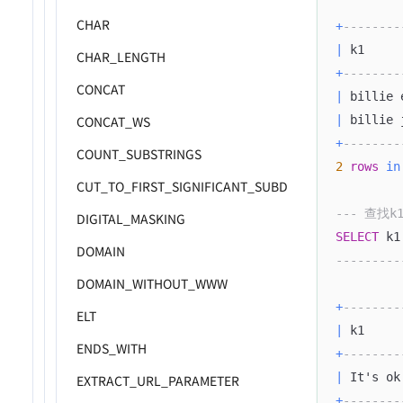
CHAR
+
--------
|
 k1     
CHAR_LENGTH
+
--------
CONCAT
|
 billie 
|
 billie 
CONCAT_WS
+
--------
COUNT_SUBSTRINGS
2
rows
in
CUT_TO_FIRST_SIGNIFICANT_SUBDOMAIN
--- 查找
DIGITAL_MASKING
SELECT
 k1
DOMAIN
---------
DOMAIN_WITHOUT_WWW
+
--------
ELT
|
 k1     
ENDS_WITH
+
--------
|
 It's ok
EXTRACT_URL_PARAMETER
+
--------