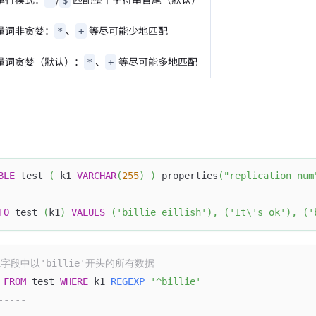
^
$
量词非贪婪：
、
等尽可能少地匹配
*
+
量词贪婪（默认）：
、
等尽可能多地匹配
*
+
BLE
 test 
(
 k1 
VARCHAR
(
255
)
)
 properties
(
"replication_num
TO
 test 
(
k1
)
VALUES
(
'billie eillish'
)
,
(
'It\'s ok'
)
,
(
'
k1字段中以'billie'开头的所有数据
 
FROM
 test 
WHERE
 k1 
REGEXP
'^billie'
-----