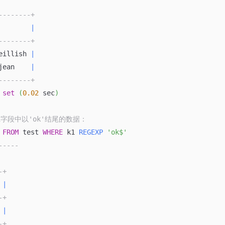
--------+
        
|
--------+
eillish 
|
jean    
|
--------+
set
(
0.02
 sec
)
k1字段中以'ok'结尾的数据：
 
FROM
 test 
WHERE
 k1 
REGEXP
'ok$'
-----
-+
 
|
-+
 
|
-+