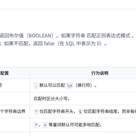
函数返回布尔值（BOOLEAN）。如果字符串
匹配正则表达式模式
，
；如果不匹配，返回 false（在 SQL 中表示为 0）。
认配置
行为说明
符
默认可以匹配
（换行符）。
.
\n
匹配时区分大小写。
个字符串边界
仅匹配字符串开头，
仅匹配字符串结尾，而非每
^
$
、
等量词默认尽可能多地匹配。
*
+