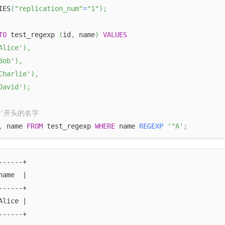
IES
(
"replication_num"
=
"1"
)
;
TO
 test_regexp 
(
id
,
 name
)
VALUES
Alice'
)
,
Bob'
)
,
Charlie'
)
,
David'
)
;
A'开头的名字
,
 name 
FROM
 test_regexp 
WHERE
 name 
REGEXP
'^A'
;
------+
name  |
------+
Alice |
------+