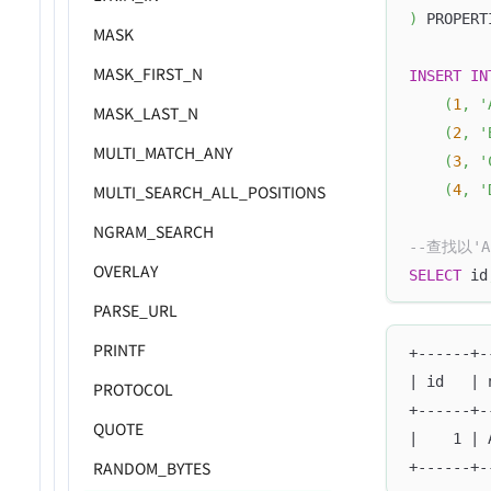
)
 PROPERT
MASK
MASK_FIRST_N
INSERT
IN
(
1
,
'
MASK_LAST_N
(
2
,
'
MULTI_MATCH_ANY
(
3
,
'
(
4
,
'
MULTI_SEARCH_ALL_POSITIONS
NGRAM_SEARCH
--查找以'
OVERLAY
SELECT
 id
PARSE_URL
PRINTF
+------+-
| id   | 
PROTOCOL
+------+-
QUOTE
|    1 | 
RANDOM_BYTES
+------+-