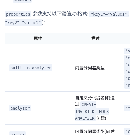
参数支持以下键值对(格式:
properties
"key1"="value1",
):
"key2"="value2"
属性
描述
"sta
"eng
"chi
内置分词器类型
built_in_analyzer
"uni
"bas
"non
自定义分词器名称(通
过
CREATE
analyzer
"my_
INVERTED INDEX
创建)
ANALYZER
内置分词器类型(向后
"chi
parser