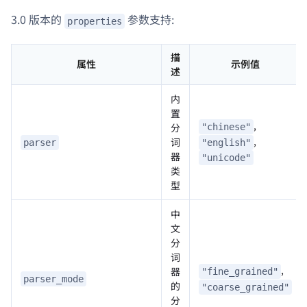
3.0 版本的
参数支持:
properties
描
属性
示例值
述
内
置
,
分
"chinese"
,
词
"english"
parser
器
"unicode"
类
型
中
文
分
词
,
器
"fine_grained"
parser_mode
的
"coarse_grained"
分