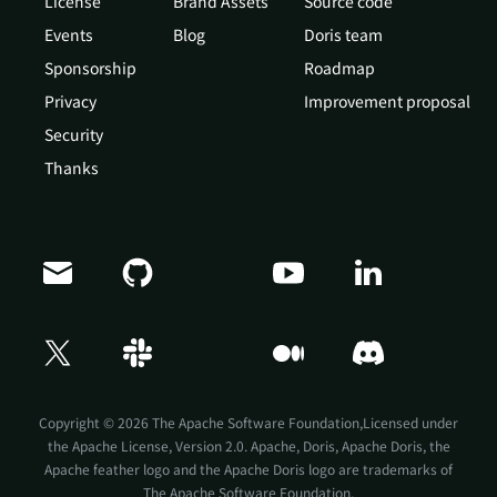
License
Brand Assets
Source code
Events
Blog
Doris team
Sponsorship
Roadmap
Privacy
Improvement proposal
Security
Thanks
Doris Summit 26
↗
October 21–22 · Virtual event
Copyright © 2026 The Apache Software Foundation,Licensed under
the
Apache License, Version 2.0
. Apache, Doris, Apache Doris, the
Apache feather logo and the Apache Doris logo are trademarks of
The Apache Software Foundation.