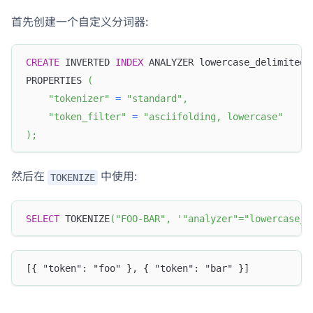
首先创建一个自定义分词器:
CREATE
 INVERTED 
INDEX
 ANALYZER lowercase_delimited
PROPERTIES 
(
"tokenizer"
=
"standard"
,
"token_filter"
=
"asciifolding, lowercase"
)
;
然后在
中使用:
TOKENIZE
SELECT
 TOKENIZE
(
"FOO-BAR"
,
'"analyzer"="lowercase_d
[{ "token": "foo" }, { "token": "bar" }]