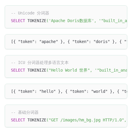
-- Unicode 分词器
SELECT
 TOKENIZE
(
'Apache Doris数据库'
,
'"built_in_ana
[{ "token": "apache" }, { "token": "doris" }, { "t
-- ICU 分词器处理多语言文本
SELECT
 TOKENIZE
(
"Hello World 世界"
,
'"built_in_anal
[{ "token": "hello" }, { "token": "world" }, { "to
-- 基础分词器
SELECT
 TOKENIZE
(
"GET /images/hm_bg.jpg HTTP/1.0"
,
'