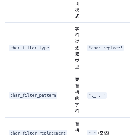
词
模
式
字
符
过
滤
char_filter_type
"char_replace"
器
类
型
要
替
换
char_filter_pattern
"._=:,"
的
字
符
替
换
(空格)
char_filter_replacement
" "