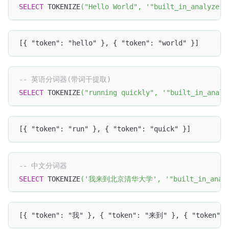
SELECT
 TOKENIZE
(
"Hello World"
,
'"built_in_analyzer"
[{ "token": "hello" }, { "token": "world" }]
-- 英语分词器(带词干提取)
SELECT
 TOKENIZE
(
"running quickly"
,
'"built_in_analy
[{ "token": "run" }, { "token": "quick" }]
-- 中文分词器
SELECT
 TOKENIZE
(
'我来到北京清华大学'
,
'"built_in_anal
[{ "token": "我" }, { "token": "来到" }, { "token"