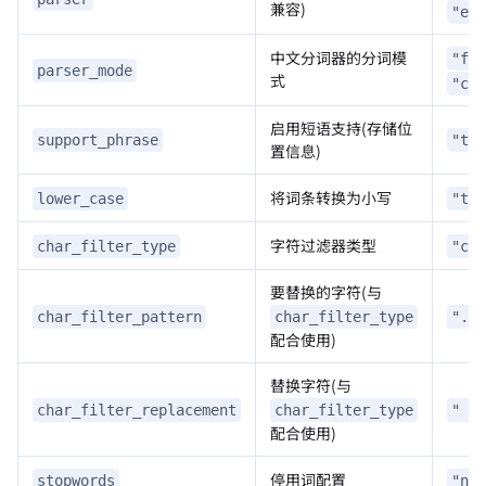
兼容)
"eng
中文分词器的分词模
"fin
parser_mode
式
"coa
启用短语支持(存储位
support_phrase
"tru
置信息)
将词条转换为小写
lower_case
"tru
字符过滤器类型
char_filter_type
"cha
要替换的字符(与
char_filter_pattern
char_filter_type
"._=
配合使用)
替换字符(与
char_filter_replacement
char_filter_type
" "
配合使用)
停用词配置
stopwords
"non