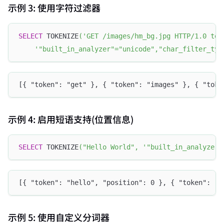
示例 3: 使用字符过滤器
SELECT
 TOKENIZE
(
'GET /images/hm_bg.jpg HTTP/1.0 tes
'"built_in_analyzer"="unicode","char_filter_typ
[{ "token": "get" }, { "token": "images" }, { "toke
示例 4: 启用短语支持(位置信息)
SELECT
 TOKENIZE
(
"Hello World"
,
'"built_in_analyzer"
[{ "token": "hello", "position": 0 }, { "token": "w
示例 5: 使用自定义分词器