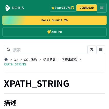
Star
15.7k
DOWNLOAD
Doris Summit 26
Ask Me
3.x
SQL 函数
标量函数
字符串函数
XPATH_STRING
XPATH_STRING
描述