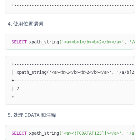
+--------------------------------------------------
使用位置谓词
SELECT
 xpath_string
(
'<a><b>1</b><b>2</b></a>'
,
'/a/
+--------------------------------------------------
| xpath_string('<a><b>1</b><b>2</b></a>', '/a/b[2]'
+--------------------------------------------------
| 2                                                
+--------------------------------------------------
处理 CDATA 和注释
SELECT
 xpath_string
(
'<a><![CDATA[123]]></a>'
,
'/a'
)