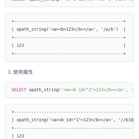
+--------------------------------------------+
| xpath_string('<a><b>123</b></a>', '/a/b')  |
+--------------------------------------------+
| 123                                        |
+--------------------------------------------+
使用属性
SELECT
 xpath_string
(
'<a><b id="1">123</b></a>'
,
'//
+--------------------------------------------------
| xpath_string('<a><b id="1">123</b></a>', '//b[@id
+--------------------------------------------------
| 123                                              