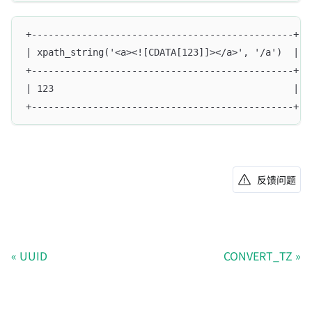
+-----------------------------------------------+--
| xpath_string('<a><![CDATA[123]]></a>', '/a')  | x
+-----------------------------------------------+--
| 123                                           | 1
+-----------------------------------------------+--
反馈问题
UUID
CONVERT_TZ