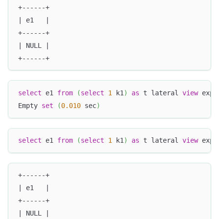
+------+
| e1   |
+------+
| NULL |
+------+
select
 e1 
from
(
select
1
 k1
)
as
 t lateral 
view
 expl
Empty 
set
(
0.010
 sec
)
select
 e1 
from
(
select
1
 k1
)
as
 t lateral 
view
 expl
+------+
| e1   |
+------+
| NULL |