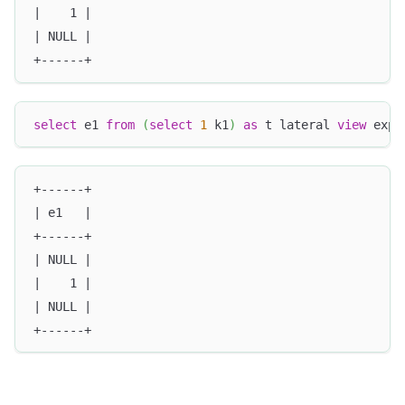
|    1 |
| NULL |
+------+
select
 e1 
from
(
select
1
 k1
)
as
 t lateral 
view
 expl
+------+
| e1   |
+------+
| NULL |
|    1 |
| NULL |
+------+