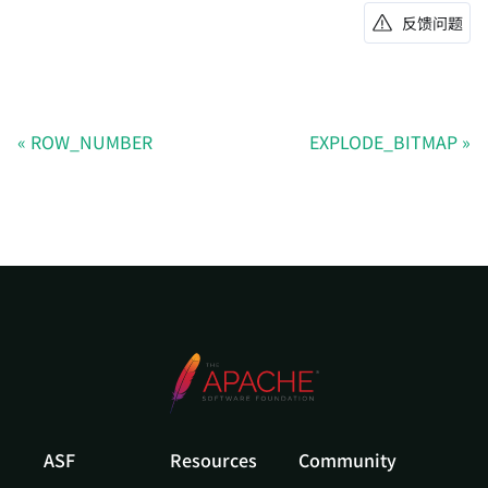
反馈问题
ROW_NUMBER
EXPLODE_BITMAP
ASF
Resources
Community