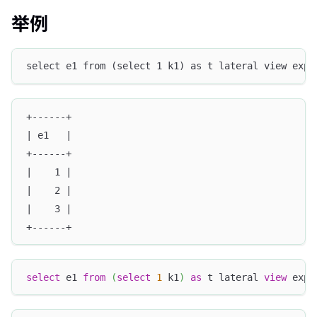
举例
select e1 from (select 1 k1) as t lateral view expl
+------+
| e1   |
+------+
|    1 |
|    2 |
|    3 |
+------+
select
 e1 
from
(
select
1
 k1
)
as
 t lateral 
view
 expl