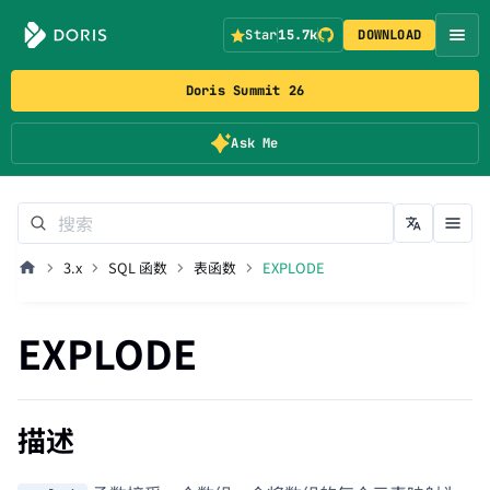
Star
15.7k
DOWNLOAD
Doris Summit 26
Ask Me
3.x
SQL 函数
表函数
EXPLODE
EXPLODE
描述