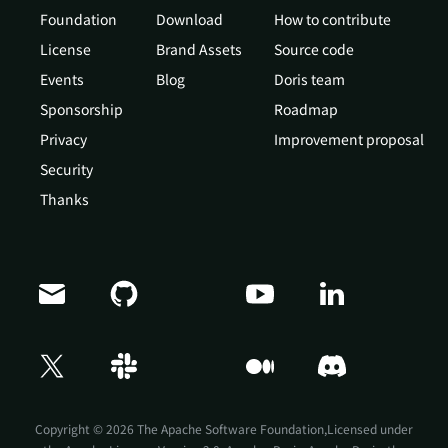
Foundation
Download
How to contribute
License
Brand Assets
Source code
Events
Blog
Doris team
Sponsorship
Roadmap
Privacy
Improvement proposal
Security
Thanks
Doris Summit 26
↗
October 21–22 · Virtual event
Copyright © 2026 The Apache Software Foundation,Licensed under