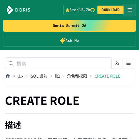
Star
15.7k
DOWNLOAD
Doris Summit 26
Ask Me
3.x
SQL 语句
账户、角色和权限
CREATE ROLE
CREATE ROLE
描述