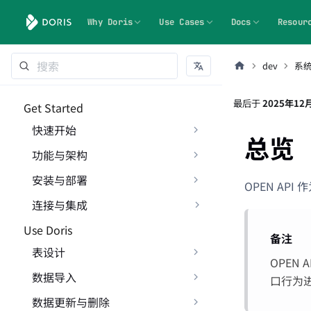
Why Doris
Use Cases
Docs
Resour
dev
系
最后
于
2025年12
Get Started
快速开始
总览
功能与架构
安装与部署
OPEN AP
连接与集成
Use Doris
备注
表设计
OPEN
数据导入
口行为进
数据更新与删除