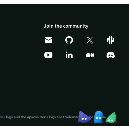
Join the community
Doris Summit 26
↗
October 21–22 · Virtual
event
↗
ather logo and the Apache Doris logo are trademarks of The Apache