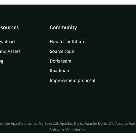
sources
Community
wnload
How to contribute
and Assets
Source code
og
Doris team
Roadmap
Improvement proposal
er the
Apache License, Version 2.0
. Apache, Doris, Apache Doris, the Apache fe
Software Foundation.