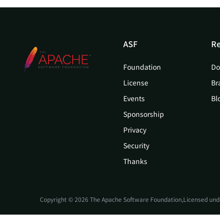
ASF
Re
Foundation
Do
License
Br
Events
Bl
Sponsorship
Privacy
Security
Thanks
Copyright © 2026 The Apache Software Foundation,Licensed und