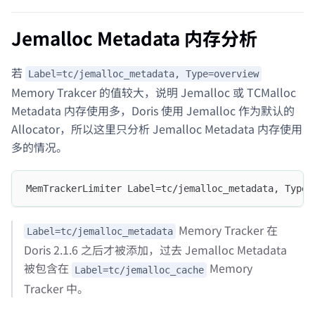
Jemalloc Metadata 内存分析
若
Label=tc/jemalloc_metadata, Type=overview
Memory Trakcer 的值较大，说明 Jemalloc 或 TCMalloc
Metadata 内存使用多，Doris 使用 Jemalloc 作为默认的
Allocator，所以这里只分析 Jemalloc Metadata 内存使用
多的情况。
MemTrackerLimiter Label=tc/jemalloc_metadata, Type=
Memory Tracker 在
Label=tc/jemalloc_metadata
Doris 2.1.6 之后才被添加，过去 Jemalloc Metadata
被包含在
Memory
Label=tc/jemalloc_cache
Tracker 中。