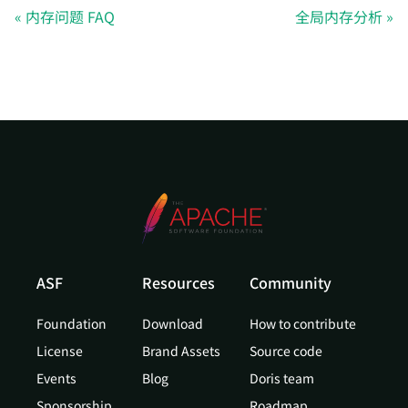
内存问题 FAQ
全局内存分析
ASF
Resources
Community
Foundation
Download
How to contribute
License
Brand Assets
Source code
Events
Blog
Doris team
Sponsorship
Roadmap