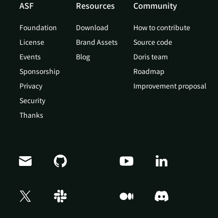
ASF
Resources
Community
Foundation
Download
How to contribute
License
Brand Assets
Source code
Events
Blog
Doris team
Sponsorship
Roadmap
Privacy
Improvement proposal
Security
Thanks
Doris Summit 26
↗
October 21–22 · Virtual event