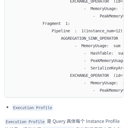
                          EXCHANGE_OPERATOR  (id=20
                                -  MemoryUsage:  su
                                    -  PeakMemoryUs
              Fragment  1:
                  Pipeline  :  1(instance_num=12):
                      AGGREGATION_SINK_OPERATOR  (i
                            -  MemoryUsage:  sum  ,
                                -  HashTable:  sum 
                                -  PeakMemoryUsage:
                                -  SerializeKeyAren
                          EXCHANGE_OPERATOR  (id=17
                                -  MemoryUsage:  su
                                    -  PeakMemoryUs
Execution Profile
是 Query 具体每个 Instance Profile
Execution Profile