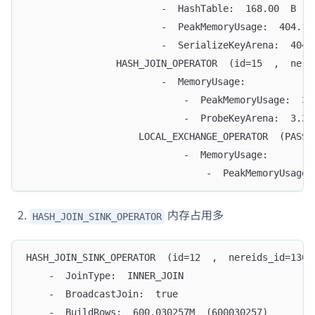
                        -  HashTable:  168.00  B
                        -  PeakMemoryUsage:  404.16
                        -  SerializeKeyArena:  404.
                HASH_JOIN_OPERATOR  (id=15  ,  nere
                        -  MemoryUsage:  
                            -  PeakMemoryUsage:  3.
                            -  ProbeKeyArena:  3.22
                    LOCAL_EXCHANGE_OPERATOR  (PASST
                            -  MemoryUsage:  
                                -  PeakMemoryUsage:
内存占用多
HASH_JOIN_SINK_OPERATOR
HASH_JOIN_SINK_OPERATOR  (id=12  ,  nereids_id=1304
    -  JoinType:  INNER_JOIN
    -  BroadcastJoin:  true
    -  BuildRows:  600.030257M  (600030257)