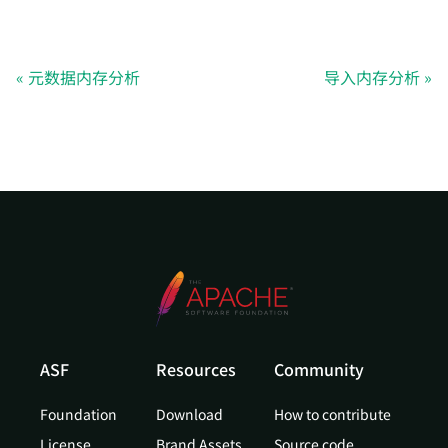
元数据内存分析
导入内存分析
ASF
Resources
Community
Foundation
Download
How to contribute
License
Brand Assets
Source code