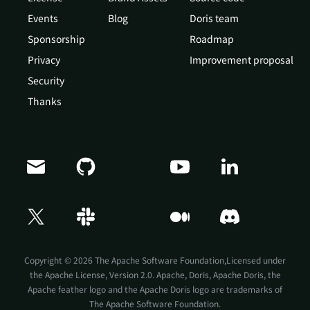
Events
Blog
Doris team
Sponsorship
Roadmap
Privacy
Improvement proposal
Security
Thanks
Doris Summit 26
↗
October 21–22 · Virtual event
Copyright © 2026 The Apache Software Foundation,Licensed under
the
Apache License, Version 2.0
. Apache, Doris, Apache Doris, the
Apache feather logo and the Apache Doris logo are trademarks of
The Apache Software Foundation.