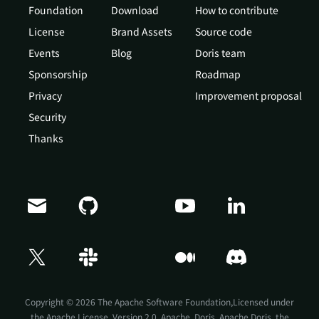
Foundation
Download
How to contribute
License
Brand Assets
Source code
Events
Blog
Doris team
Sponsorship
Roadmap
Privacy
Improvement proposal
Security
Thanks
Doris Summit 26
↗
October 21–22 · Virtual event
Copyright © 2026 The Apache Software Foundation,Licensed under
the
Apache License, Version 2.0
. Apache, Doris, Apache Doris, the