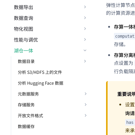
弹性计算节点
数据导出
的计算资源进
数据查询
存算一体
物化视图
computat
性能与调优
存储。
湖仓一体
存算分离
数据目录
点设置为
行负载隔
分析 S3/HDFS 上的文件
分析 Hugging Face 数据
重要说
元数据服务
设
存储服务
询请
开放文件格式
has
数据缓存
来承