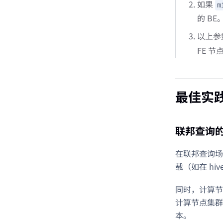
如果
m
的 BE
以上参
FE 
最佳实
联邦查询
在联邦查询场
载（如在 h
同时，计算节
计算节点集群
本。