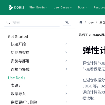
Why Doris
Use Cases
Docs
Resour
dev
湖
最后
于
2026年5月
Get Started
快速开始
弹性
功能与架构
安装与部署
弹性计算节点
节点看做是无
连接与集成
Use Doris
在湖仓数据分析
表设计
JDBC 等
源的计算能力
数据导入
据读取。
数据更新与删除