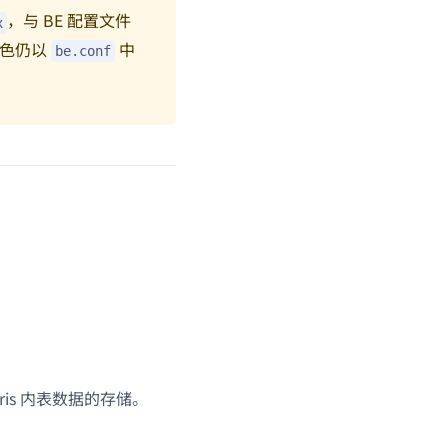
，与 BE 配置文件
x
角色仍以
中
be.conf
is 内表数据的存储。