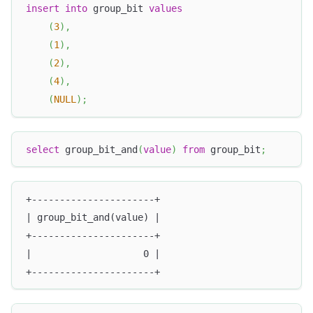
insert
into
 group_bit 
values
(
3
)
,
(
1
)
,
(
2
)
,
(
4
)
,
(
NULL
)
;
select
 group_bit_and
(
value
)
from
 group_bit
;
+----------------------+
| group_bit_and(value) |
+----------------------+
|                    0 |
+----------------------+