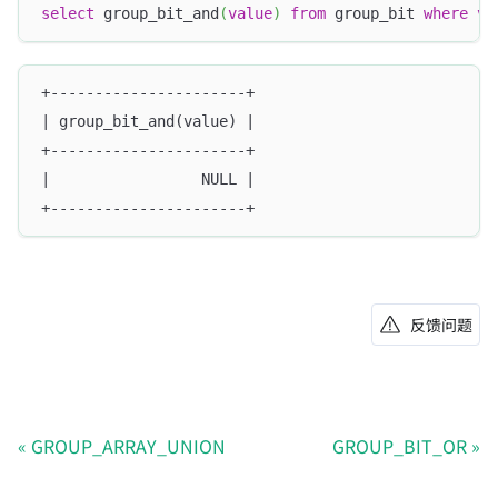
select
 group_bit_and
(
value
)
from
 group_bit 
where
va
+----------------------+
| group_bit_and(value) |
+----------------------+
|                 NULL |
+----------------------+
反馈问题
GROUP_ARRAY_UNION
GROUP_BIT_OR