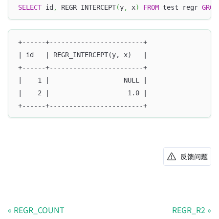
SELECT
 id
,
 REGR_INTERCEPT
(
y
,
 x
)
FROM
 test_regr 
GROU
+------+------------------------+
| id   | REGR_INTERCEPT(y, x)   |
+------+------------------------+
|    1 |                   NULL |
|    2 |                    1.0 |
+------+------------------------+
反馈问题
REGR_COUNT
REGR_R2