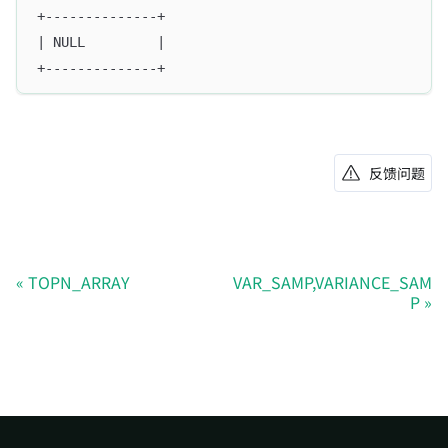
+--------------+
| NULL         |
+--------------+
反馈问题
TOPN_ARRAY
VAR_SAMP,VARIANCE_SAM
P