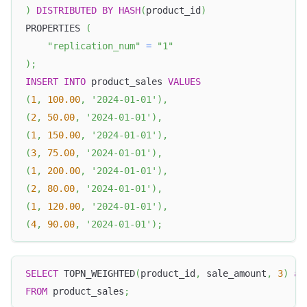
)
DISTRIBUTED
BY
HASH
(
product_id
)
PROPERTIES 
(
"replication_num"
=
"1"
)
;
INSERT
INTO
 product_sales 
VALUES
(
1
,
100.00
,
'2024-01-01'
)
,
(
2
,
50.00
,
'2024-01-01'
)
,
(
1
,
150.00
,
'2024-01-01'
)
,
(
3
,
75.00
,
'2024-01-01'
)
,
(
1
,
200.00
,
'2024-01-01'
)
,
(
2
,
80.00
,
'2024-01-01'
)
,
(
1
,
120.00
,
'2024-01-01'
)
,
(
4
,
90.00
,
'2024-01-01'
)
;
SELECT
 TOPN_WEIGHTED
(
product_id
,
 sale_amount
,
3
)
as
FROM
 product_sales
;