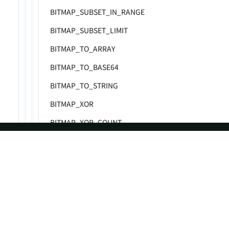
BITMAP_SUBSET_IN_RANGE
BITMAP_SUBSET_LIMIT
BITMAP_TO_ARRAY
BITMAP_TO_BASE64
BITMAP_TO_STRING
BITMAP_XOR
BITMAP_XOR_COUNT
SUB_BITMAP
TO_BITMAP
ASF
Re
HLL 函数
Foundation
Do
Binary 函数
License
Br
系统函数
Events
Bl