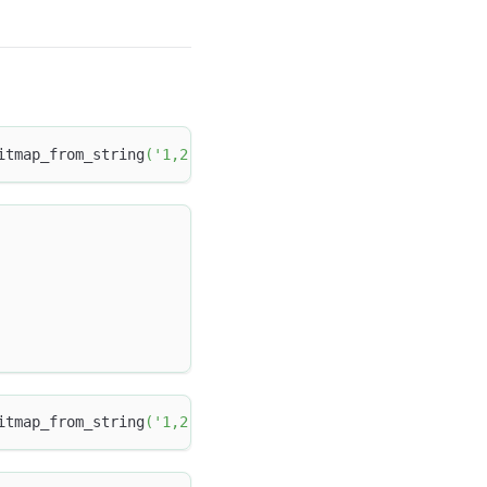
itmap_from_string
(
'1,2'
)
,
 bitmap_from_string
(
'1,2,3,4,5'
itmap_from_string
(
'1,2'
)
,
 bitmap_from_string
(
'1,2,3,4,5'