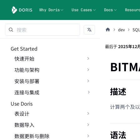
Why Doris
Use Cases
Docs
Resour
dev
SQ
最后
于
2025年12
Get Started
快速开始
BITM
功能与架构
安装与部署
描述
连接与集成
Use Doris
计算两个及以上
表设计
数据导入
语法
数据更新与删除