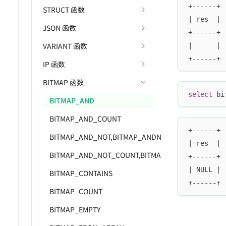
+------+
STRUCT 函数
| res  |
JSON 函数
+------+
VARIANT 函数
|      |
+------+
IP 函数
BITMAP 函数
select
 bi
BITMAP_AND
BITMAP_AND_COUNT
+------+
BITMAP_AND_NOT,BITMAP_ANDNOT
| res  |
BITMAP_AND_NOT_COUNT,BITMAP_ANDNOT_COUNT
+------+
| NULL |
BITMAP_CONTAINS
+------+
BITMAP_COUNT
BITMAP_EMPTY