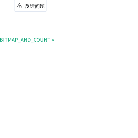
反馈问题
BITMAP_AND_COUNT
Doris Summit 26