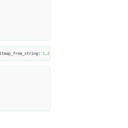
itmap_from_string
(
'1,2'
)
,
 bitmap_from_string
(
'1,2,3,4,5'