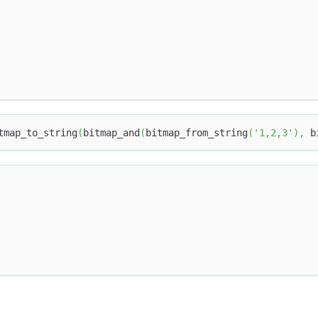
tmap_to_string
(
bitmap_and
(
bitmap_from_string
(
'1,2,3'
)
,
 b