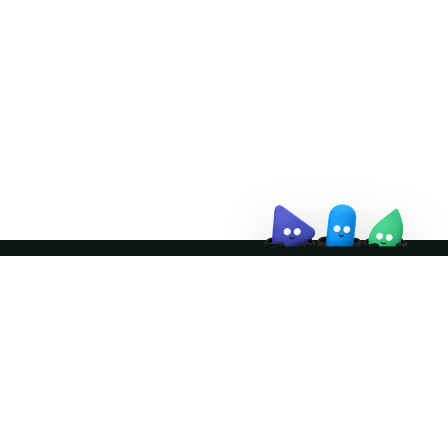
↗
October 21–22 · Virtual
event
↗
Join the community