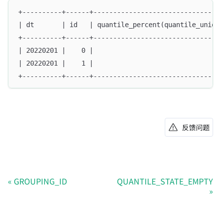
+----------+------+--------------------------------
| dt       | id   | quantile_percent(quantile_union
+----------+------+--------------------------------
| 20220201 |    0 |                                
| 20220201 |    1 |                                
+----------+------+--------------------------------
反馈问题
GROUPING_ID
QUANTILE_STATE_EMPTY