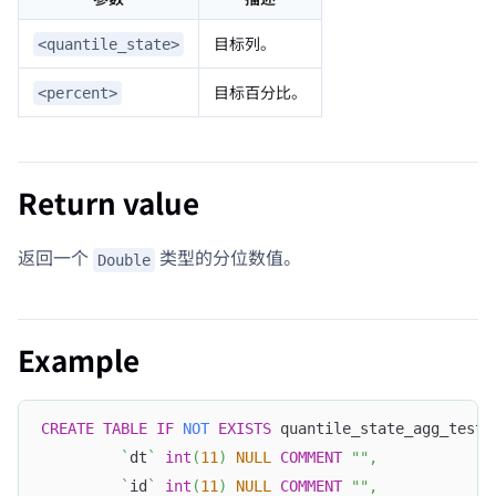
目标列。
<quantile_state>
目标百分比。
<percent>
Return value
返回一个
类型的分位数值。
Double
Example
CREATE
TABLE
IF
NOT
EXISTS
 quantile_state_agg_test 
`
dt
`
int
(
11
)
NULL
COMMENT
""
,
`
id
`
int
(
11
)
NULL
COMMENT
""
,