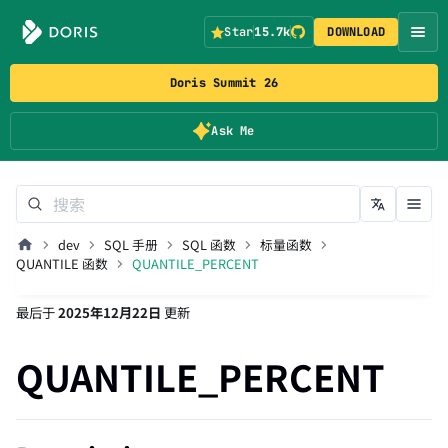
Star
15.7k
DOWNLOAD
Doris Summit 26
Ask Me
dev
SQL 手册
SQL 函数
标量函数
QUANTILE 函数
QUANTILE_PERCENT
最后
于
2025年12月22日
更新
QUANTILE_PERCENT