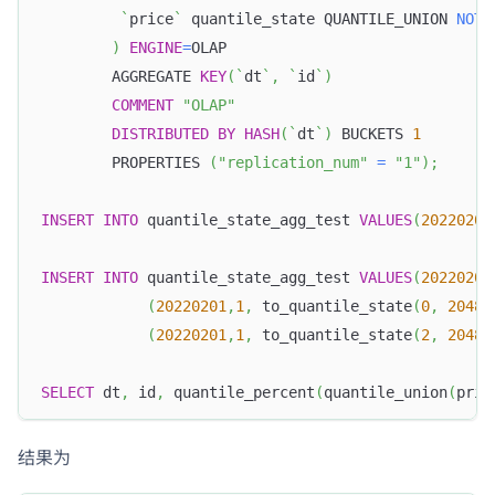
`
price
`
 quantile_state QUANTILE_UNION 
NOT
)
ENGINE
=
OLAP
        AGGREGATE 
KEY
(
`
dt
`
,
`
id
`
)
COMMENT
"OLAP"
DISTRIBUTED
BY
HASH
(
`
dt
`
)
 BUCKETS 
1
        PROPERTIES 
(
"replication_num"
=
"1"
)
;
INSERT
INTO
 quantile_state_agg_test 
VALUES
(
20220201
INSERT
INTO
 quantile_state_agg_test 
VALUES
(
20220201
(
20220201
,
1
,
 to_quantile_state
(
0
,
2048
)
(
20220201
,
1
,
 to_quantile_state
(
2
,
2048
)
SELECT
 dt
,
 id
,
 quantile_percent
(
quantile_union
(
pric
结果为