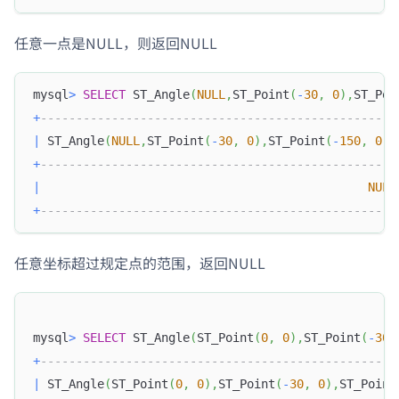
任意一点是NULL，则返回NULL
mysql
>
SELECT
 ST_Angle
(
NULL
,
ST_Point
(
-
30
,
0
)
,
ST_Poi
+
--------------------------------------------------
|
 ST_Angle
(
NULL
,
ST_Point
(
-
30
,
0
)
,
ST_Point
(
-
150
,
0
)
)
+
--------------------------------------------------
|
NULL
+
--------------------------------------------------
任意坐标超过规定点的范围，返回NULL
mysql
>
SELECT
 ST_Angle
(
ST_Point
(
0
,
0
)
,
ST_Point
(
-
30
,
+
--------------------------------------------------
|
 ST_Angle
(
ST_Point
(
0
,
0
)
,
ST_Point
(
-
30
,
0
)
,
ST_Point