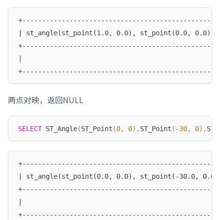
+--------------------------------------------------
| st_angle(st_point(1.0, 0.0), st_point(0.0, 0.0), 
+--------------------------------------------------
|                                                  
+--------------------------------------------------
两点对映，返回NULL
SELECT
 ST_Angle
(
ST_Point
(
0
,
0
)
,
ST_Point
(
-
30
,
0
)
,
ST_
+--------------------------------------------------
| st_angle(st_point(0.0, 0.0), st_point(-30.0, 0.0)
+--------------------------------------------------
|                                                  
+--------------------------------------------------