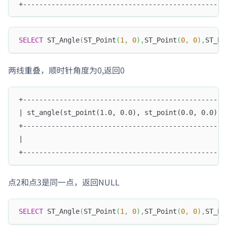
+--------------------------------------------------
SELECT
 ST_Angle
(
ST_Point
(
1
,
0
)
,
ST_Point
(
0
,
0
)
,
ST_Po
两线重叠，顺时针角度为0,返回0
+--------------------------------------------------
| st_angle(st_point(1.0, 0.0), st_point(0.0, 0.0), 
+--------------------------------------------------
|                                                  
+--------------------------------------------------
点2和点3是同一点，返回NULL
SELECT
 ST_Angle
(
ST_Point
(
1
,
0
)
,
ST_Point
(
0
,
0
)
,
ST_Po