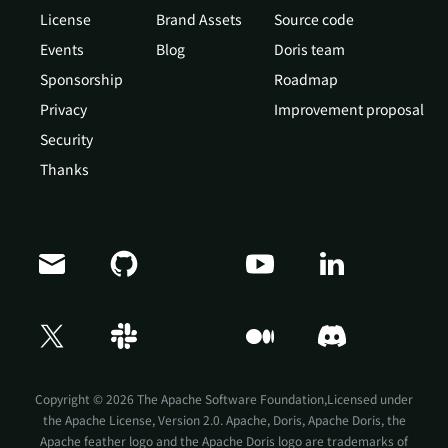
License
Brand Assets
Source code
Events
Blog
Doris team
Sponsorship
Roadmap
Privacy
Improvement proposal
Security
Thanks
Doris Summit 26
↗
October 21–22 · Virtual event
Copyright © 2026 The Apache Software Foundation,Licensed under
the
Apache License, Version 2.0
. Apache, Doris, Apache Doris, the
Apache feather logo and the Apache Doris logo are trademarks of