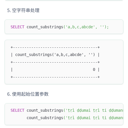
空字符串处理
SELECT
 count_substrings
(
'a,b,c,abcde'
,
''
)
;
+-------------------------------------+
| count_substrings('a,b,c,abcde', '') |
+-------------------------------------+
|                                   0 |
+-------------------------------------+
使用起始位置参数
SELECT
 count_substrings
(
'ṭṛì ḍḍumai ṭṛì ti ḍḍumannà
       count_substrings
(
'ṭṛì ḍḍumai ṭṛì ti ḍḍumannà