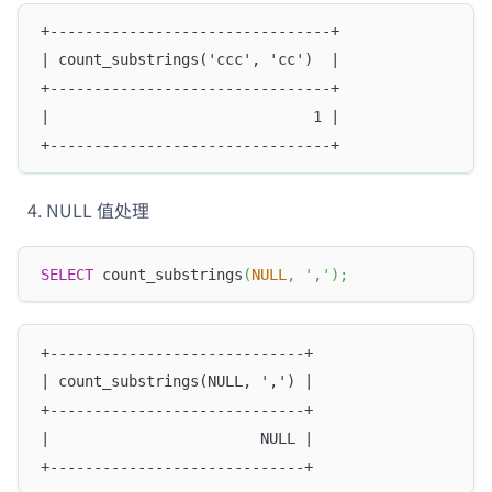
+--------------------------------+
| count_substrings('ccc', 'cc')  |
+--------------------------------+
|                              1 |
+--------------------------------+
NULL 值处理
SELECT
 count_substrings
(
NULL
,
','
)
;
+-----------------------------+
| count_substrings(NULL, ',') |
+-----------------------------+
|                        NULL |
+-----------------------------+