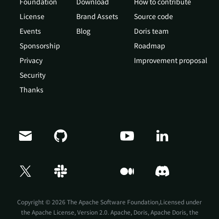
Foundation
Download
How to contribute
License
Brand Assets
Source code
Events
Blog
Doris team
Sponsorship
Roadmap
Privacy
Improvement proposal
Security
Thanks
Doris Summit 26
↗
October 21–22 · Virtual event
Copyright © 2026 The Apache Software Foundation,Licensed under
the
Apache License, Version 2.0
. Apache, Doris, Apache Doris, the