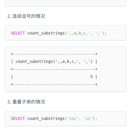
连续逗号的情况
SELECT
 count_substrings
(
',,a,b,c,'
,
','
)
;
+-----------------------------------+
| count_substrings(',,a,b,c,', ',') |
+-----------------------------------+
|                                 5 |
+-----------------------------------+
重叠子串的情况
SELECT
 count_substrings
(
'ccc'
,
'cc'
)
;