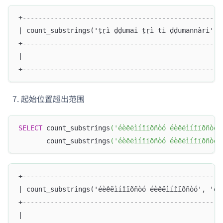
+--------------------------------------------------
| count_substrings('ṭṛì ḍḍumai ṭṛì ti ḍḍumannàri', 
+--------------------------------------------------
|                                                  
+--------------------------------------------------
起始位置超出范围
SELECT
 count_substrings
(
'éèêëìíîïðñòó éèêëìíîïðñòó'
       count_substrings
(
'éèêëìíîïðñòó éèêëìíîïðñòó'
+--------------------------------------------------
| count_substrings('éèêëìíîïðñòó éèêëìíîïðñòó', 'éè
+--------------------------------------------------
|                                                  