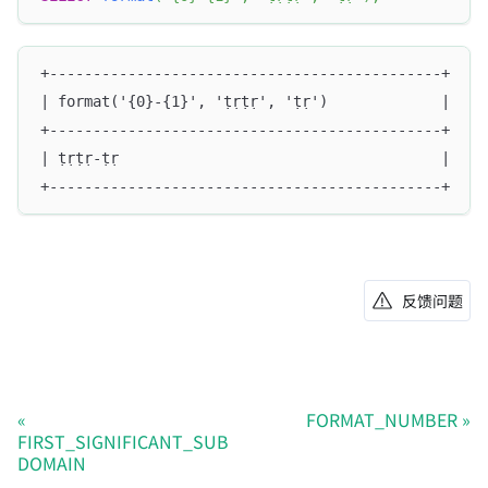
+---------------------------------------------+
| format('{0}-{1}', 'ṭṛṭṛ', 'ṭṛ')             |
+---------------------------------------------+
| ṭṛṭṛ-ṭṛ                                     |
+---------------------------------------------+
反馈问题
FORMAT_NUMBER
FIRST_SIGNIFICANT_SUB
DOMAIN