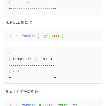
|        123            |
+-----------------------+
NULL 值处理
SELECT
format
(
'{:.2}'
,
NULL
)
;
+-----------------------+
| format('{:.2}', NULL) |
+-----------------------+
| NULL                  |
+-----------------------+
utf-8 字符串处理
SELECT
format
(
'{0}-{1}'
,
'ṭṛṭṛ'
,
'ṭṛ'
)
;