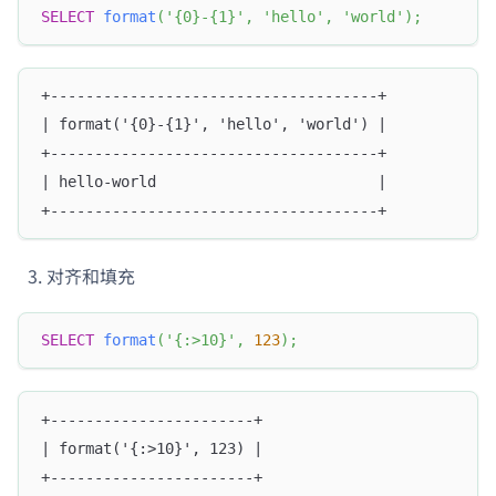
SELECT
format
(
'{0}-{1}'
,
'hello'
,
'world'
)
;
+-------------------------------------+
| format('{0}-{1}', 'hello', 'world') |
+-------------------------------------+
| hello-world                         |
+-------------------------------------+
对齐和填充
SELECT
format
(
'{:>10}'
,
123
)
;
+-----------------------+
| format('{:>10}', 123) |
+-----------------------+